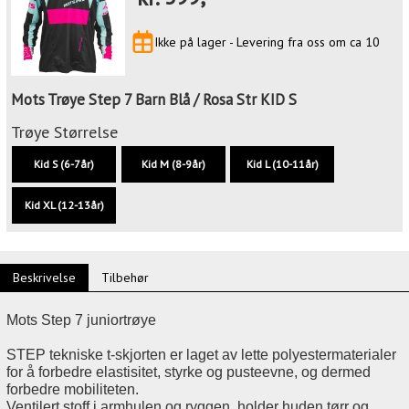
Ikke på lager - Levering fra oss om ca 10
Mots Trøye Step 7 Barn Blå / Rosa Str KID S
Trøye Størrelse
Kid S (6-7år)
Kid M (8-9år)
Kid L (10-11år)
Kid XL (12-13år)
Beskrivelse
Tilbehør
Mots Step 7 juniortrøye
STEP tekniske t-skjorten er laget av lette polyestermaterialer
for å forbedre elastisitet, styrke og pusteevne, og dermed
forbedre mobiliteten.
Ventilert stoff i armhulen og ryggen, holder huden tørr og