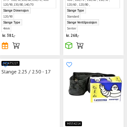
120/90,130/80,140/70
120/60 , 120/80 ,
Slange Dimensjon
Slange Type
120/90
Standard
Slange Type
Slange Ventilposisjon
4mm
Senter
kr.
381,-
kr.
268,-
NDAT5227
Slange 2.25 / 2.50 - 17
MI554214