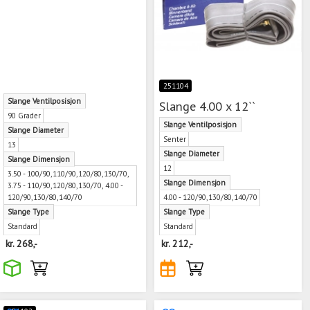
251104
Slange Ventilposisjon
Slange 4.00 x 12``
90 Grader
Slange Ventilposisjon
Slange Diameter
Senter
13
Slange Diameter
Slange Dimensjon
12
3.50 - 100/90,110/90,120/80,130/70,
Slange Dimensjon
3.75 - 110/90,120/80,130/70, 4.00 -
120/90,130/80,140/70
4.00 - 120/90,130/80,140/70
Slange Type
Slange Type
Standard
Standard
kr.
268,-
kr.
212,-