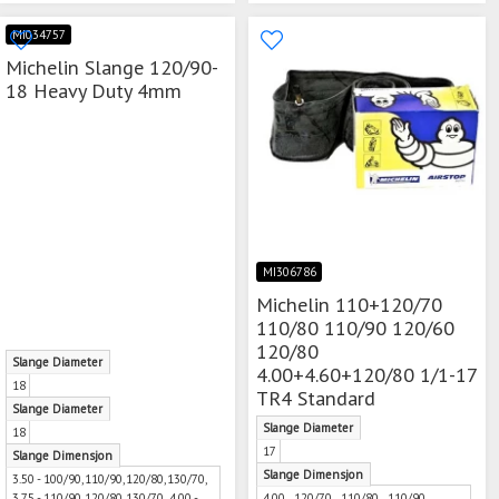
MI034757
Michelin Slange 120/90-
18 Heavy Duty 4mm
MI306786
Michelin 110+120/70
110/80 110/90 120/60
120/80
Slange Diameter
4.00+4.60+120/80 1/1-17
18
TR4 Standard
Slange Diameter
Slange Diameter
18
17
Slange Dimensjon
Slange Dimensjon
3.50 - 100/90,110/90,120/80,130/70,
3.75 - 110/90,120/80,130/70, 4.00 -
4.00 , 120/70 , 110/80 , 110/90 ,