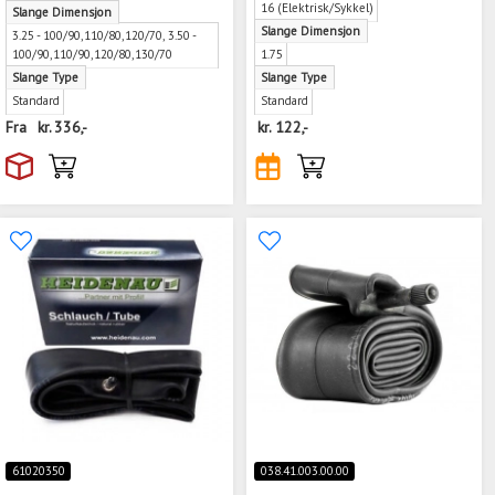
16 (Elektrisk/Sykkel)
Slange Dimensjon
Slange Dimensjon
3.25 - 100/90,110/80,120/70, 3.50 -
100/90,110/90,120/80,130/70
1.75
Slange Type
Slange Type
Standard
Standard
Fra
kr.
336,-
kr.
122,-
61020350
038.41.003.00.00