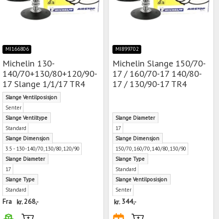
MI166806
MI899702
Michelin 130-
Michelin Slange 150/70-
140/70+130/80+120/90-
17 / 160/70-17 140/80-
17 Slange 1/1/17 TR4
17 / 130/90-17 TR4
Slange Ventilposisjon
Senter
Slange Ventiltype
Slange Diameter
Standard
17
Slange Dimensjon
Slange Dimensjon
3.5 - 130-140/70,130/80,120/90
150/70,160/70,140/80,130/90
Slange Diameter
Slange Type
17
Standard
Slange Type
Slange Ventilposisjon
Standard
Senter
Fra
kr.
268,-
kr.
344,-