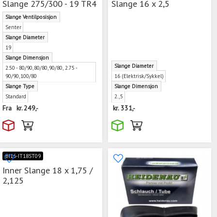
Slange 275/300 - 19 TR4
Slange 16 x 2,5
Slange Ventilposisjon
Senter
Slange Diameter
19
Slange Dimensjon
Slange Diameter
2.50 - 80/90,80/80,90/80, 2.75 -
90/90,100/80
16 (Elektrisk/Sykkel)
Slange Type
Slange Dimensjon
Standard
2.,5
Fra
kr.
249,-
kr.
331,-
BI16-IT18ST09
Inner Slange 18 x 1,75 /
2,125