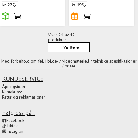
kr.
227,-
kr.
193,-
Viser
24
av 42
produkter
Vis flere
Med forbehold om feil i bilde- / videomateriell / tekniske spesifikasjoner
/ priser.
KUNDESERVICE
Åpningstider
Kontakt oss
Retur og reklamasjoner
Følg oss på :
Facebook
Tiktok
Instagram