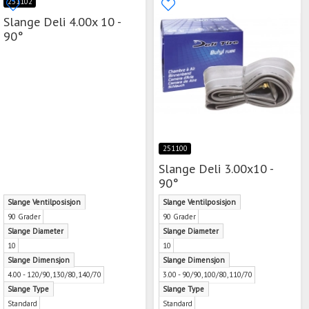
251102
Slange Deli 4.00x 10 -
90°
251100
Slange Deli 3.00x10 -
90°
Slange Ventilposisjon
Slange Ventilposisjon
90 Grader
90 Grader
Slange Diameter
Slange Diameter
10
10
Slange Dimensjon
Slange Dimensjon
4.00 - 120/90,130/80,140/70
3.00 - 90/90,100/80,110/70
Slange Type
Slange Type
Standard
Standard