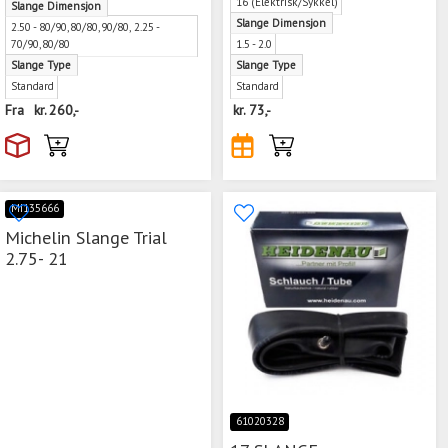
16 (Elektrisk/Sykkel)
Slange Dimensjon
Slange Dimensjon
2.50 - 80/90,80/80,90/80, 2.25 -
70/90,80/80
1.5 - 2.0
Slange Type
Slange Type
Standard
Standard
Fra
kr.
260,-
kr.
73,-
MI135666
Michelin Slange Trial
2.75- 21
61020328