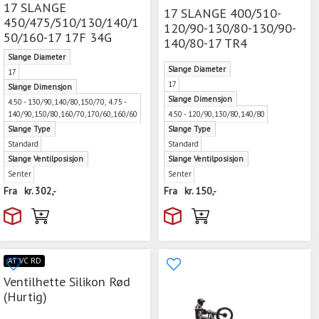
17 SLANGE
17 SLANGE 400/510-
450/475/510/130/140/1
120/90-130/80-130/90-
50/160-17 17F 34G
140/80-17 TR4
Slange Diameter
Slange Diameter
17
17
Slange Dimensjon
Slange Dimensjon
4.50 - 130/90,140/80,150/70, 4.75 -
140/90,150/80,160/70,170/60,160/60
4.50 - 120/90,130/80,140/80
Slange Type
Slange Type
Standard
Standard
Slange Ventilposisjon
Slange Ventilposisjon
Senter
Senter
Fra
kr.
302,-
Fra
kr.
150,-
AT VC RD
Ventilhette Silikon Rød
(Hurtig)