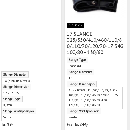
61020327
17 SLANGE
325/350/410/460/110/8
0/110/70/120/70-17 34G
100/80 - 130/60
Slange Type
Standard
Slange Diameter
Slange Diameter
17
18 (Elektrisk/Sykkel)
Slange Dimensjon
Slange Dimensjon
3.25 - 100/90,110/80,120/70, 3.50 -
1.75 - 2.125
100/90,110/90,120/80,130/70, 3.75 -
Slange Type
110/90,120/80,130/70, 4.00 -
0,9mm
120/90,130/80,140/70
Slange Ventilposisjon
Slange Ventilposisjon
Senter
Senter
kr.
99,-
Fra
kr.
244,-