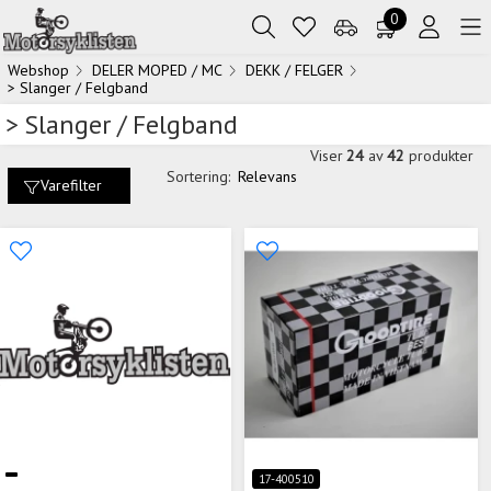
0
Webshop
DELER MOPED / MC
DEKK / FELGER
> Slanger / Felgband
> Slanger / Felgband
Viser
24
av
42
produkter
Sortering:
Relevans
Varefilter
17-400510