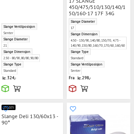
17 SLANGE
450/475/510/130/140/1
50/160-17 17F 34G
Slange Diameter
Slange Ventilposisjon
17
Senter
Slange Dimensjon
Slange Diameter
4.50 - 130/90,140/80,150/70, 4.75 -
21
140/90,150/80,160/70,170/60,160/60
Slange Dimensjon
Slange Type
2.50 - 80/90,80/80,90/80
Standard
Slange Type
Slange Ventilposisjon
Standard
Senter
kr.
324,-
Fra
kr.
298,-
251105
Slange Deli 130/60x13 -
90°