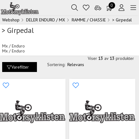
0
Webshop
DELER ENDURO / MX
RAMME / CHASSIE
> Girpedal
> Girpedal
Mx / Enduro
Mx / Enduro
Viser
13
av
13
produkter
Sortering:
Relevans
Varefilter