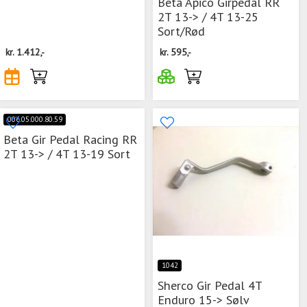
Beta Apico Girpedal RR
2T 13-> / 4T 13-25
Sort/Rød
kr.
1.412,-
kr.
595,-
006.05.000.80.59
Beta Gir Pedal Racing RR
2T 13-> / 4T 13-19 Sort
1042
Sherco Gir Pedal 4T
Enduro 15-> Sølv