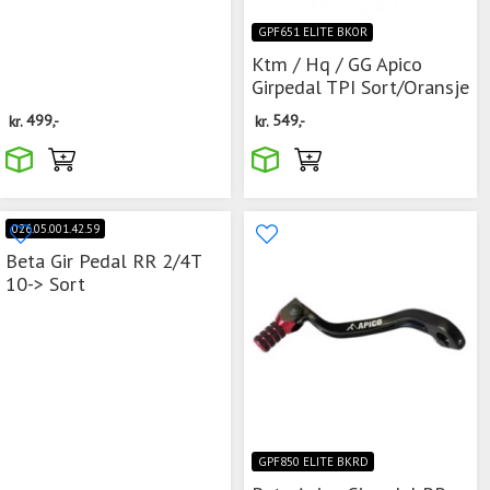
GPF651 ELITE BKOR
Ktm / Hq / GG Apico
Girpedal TPI Sort/Oransje
kr.
499,-
kr.
549,-
026.05.001.42.59
Beta Gir Pedal RR 2/4T
10-> Sort
GPF850 ELITE BKRD