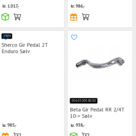
kr.
1.017,-
kr.
986,-
3889
Sherco Gir Pedal 2T
Enduro Sølv
006.05.000.80.00
Beta Gir Pedal RR 2/4T
10-> Sølv
kr.
985,-
kr.
938,-