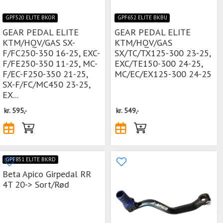
GPF520 ELITE BKOR
GPF652 ELITE BKBU
GEAR PEDAL ELITE
GEAR PEDAL ELITE
KTM/HQV/GAS SX-
KTM/HQV/GAS
F/FC250-350 16-25, EXC-
SX/TC/TX125-300 23-25,
F/FE250-350 11-25, MC-
EXC/TE150-300 24-25,
F/EC-F250-350 21-25,
MC/EC/EX125-300 24-25
SX-F/FC/MC450 23-25,
EX...
kr.
595,-
kr.
549,-
GPF851 ELITE BKRD
Beta Apico Girpedal RR
4T 20-> Sort/Rød