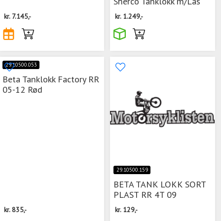
Sherco Tanklokk m/Lås
kr.
7.145,-
kr.
1.249,-
29.10500.053
Beta Tanklokk Factory RR
05-12 Rød
29.10500.159
BETA TANK LOKK SORT
PLAST RR 4T 09
kr.
835,-
kr.
129,-