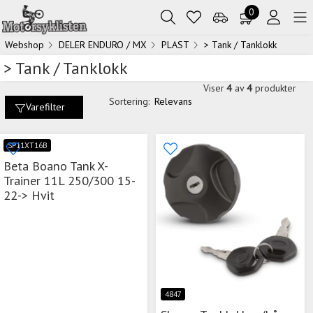
0
Webshop
DELER ENDURO / MX
PLAST
> Tank / Tanklokk
> Tank / Tanklokk
Viser
4
av
4
produkter
Sortering:
Relevans
Varefilter
SP11XT16B
Beta Boano Tank X-
Trainer 11L 250/300 15-
22-> Hvit
4847