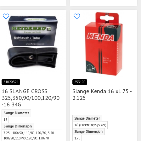
61020321
253100
16 SLANGE CROSS
Slange Kenda 16 x1.75 -
325,350,90/100,120/90
2.125
-16 34G
Slange Diameter
Slange Diameter
16
16 (Elektrisk/Sykkel)
Slange Dimensjon
Slange Dimensjon
3.25 - 100/90,110/80,120/70, 3.50 -
100/90,110/90,120/80,130/70
1.75