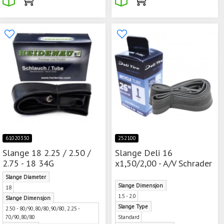
61020330
252100
Slange 18 2.25 / 2.50 /
Slange Deli 16
2.75 - 18 34G
x1,50/2,00 - A/V Schrader
Slange Diameter
Slange Dimensjon
18
1.5 - 2.0
Slange Dimensjon
Slange Type
2.50 - 80/90,80/80,90/80, 2.25 -
70/90,80/80
Standard