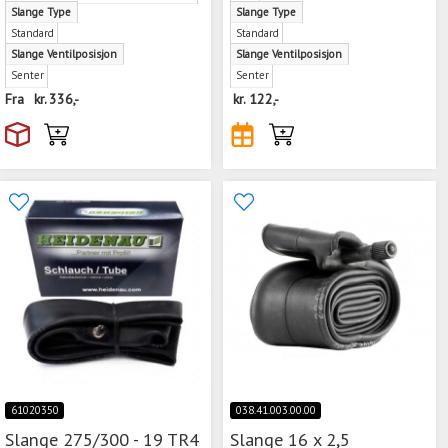
Slange Type
Slange Type
Standard
Standard
Slange Ventilposisjon
Slange Ventilposisjon
Senter
Senter
Fra
kr.
336,-
kr.
122,-
61020350
038.41.003.00.00
Slange 275/300 - 19 TR4
Slange 16 x 2,5