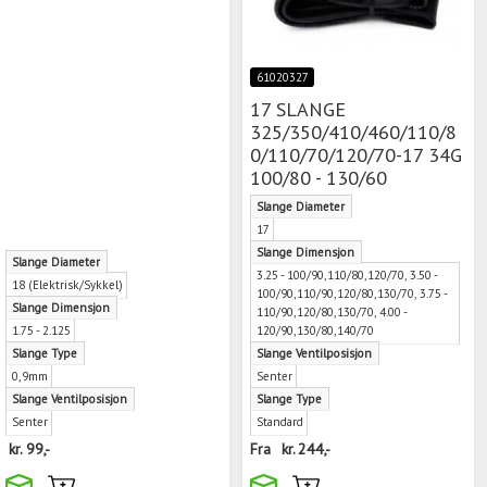
61020327
17 SLANGE
325/350/410/460/110/8
0/110/70/120/70-17 34G
100/80 - 130/60
Slange Diameter
17
Slange Dimensjon
Slange Diameter
3.25 - 100/90,110/80,120/70, 3.50 -
18 (Elektrisk/Sykkel)
100/90,110/90,120/80,130/70, 3.75 -
Slange Dimensjon
110/90,120/80,130/70, 4.00 -
1.75 - 2.125
120/90,130/80,140/70
Slange Type
Slange Ventilposisjon
0,9mm
Senter
Slange Ventilposisjon
Slange Type
Senter
Standard
kr.
99,-
Fra
kr.
244,-