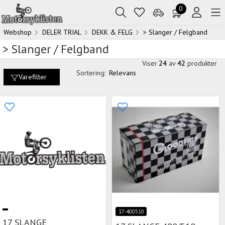
0
Webshop
DELER TRIAL
DEKK & FELG
> Slanger / Felgband
> Slanger / Felgband
Viser
24
av
42
produkter
Sortering:
Relevans
Varefilter
17-400510
17 SLANGE