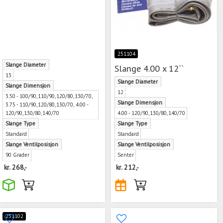
251104
Slange Diameter
Slange 4.00 x 12``
13
Slange Diameter
Slange Dimensjon
12
3.50 - 100/90,110/90,120/80,130/70,
Slange Dimensjon
3.75 - 110/90,120/80,130/70, 4.00 -
120/90,130/80,140/70
4.00 - 120/90,130/80,140/70
Slange Type
Slange Type
Standard
Standard
Slange Ventilposisjon
Slange Ventilposisjon
90 Grader
Senter
kr.
268,-
kr.
212,-
251102