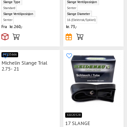
Slange Type
Slange Ventilposisjon
Standard
Senter
Slange Ventilposisjon
Slange Diameter
Senter
16 (Elektrisk/Sykkel)
Fra
kr.
260,-
kr.
73,-
MI135666
Michelin Slange Trial
2.75- 21
61020328
17 SLANGE