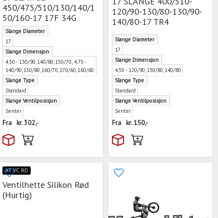
17 SLANGE 400/510-
450/475/510/130/140/1
120/90-130/80-130/90-
50/160-17 17F 34G
140/80-17 TR4
Slange Diameter
Slange Diameter
17
17
Slange Dimensjon
Slange Dimensjon
4.50 - 130/90,140/80,150/70, 4.75 -
140/90,150/80,160/70,170/60,160/60
4.50 - 120/90,130/80,140/80
Slange Type
Slange Type
Standard
Standard
Slange Ventilposisjon
Slange Ventilposisjon
Senter
Senter
Fra
kr.
302,-
Fra
kr.
150,-
AT VC RD
Ventilhette Silikon Rød
(Hurtig)