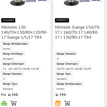
MI166806
MI899702
Michelin 130-
Michelin Slange 150/70-
140/70+130/80+120/90-
17 / 160/70-17 140/80-
17 Slange 1/1/17 TR4
17 / 130/90-17 TR4
Slange Ventilposisjon
Senter
Slange Ventiltype
Slange Diameter
Standard
17
Slange Dimensjon
Slange Dimensjon
3.5 - 130-140/70,130/80,120/90
150/70,160/70,140/80,130/90
Slange Diameter
Slange Type
17
Standard
Slange Type
Slange Ventilposisjon
Standard
Senter
Fra
kr.
268,-
kr.
344,-