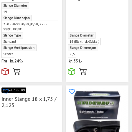
Slange Diameter
19
Slange Dimensjon
2.50 - 80/90,80/80,90/80, 2.75 -
90/90,100/80
Slange Type
Slange Diameter
Standard
16 (Elektrisk/Sykkel)
Slange Ventilposisjon
Slange Dimensjon
Senter
2.,5
Fra
kr.
249,-
kr.
331,-
BI16-IT18ST09
Inner Slange 18 x 1,75 /
2,125