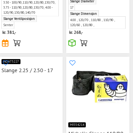
Slange Diameter
3.50 - 100/90,110/90,120/80,130/70,
3.75 - 110/90,120/80,130/70, 4.00 -
17
120/90,130/80,140/70
Slange Dimensjon
Slange Ventilposisjon
4.00 , 120/70 , 110/80 , 110/90 ,
Senter
120/60 , 120/80 ,
kr.
381,-
kr.
268,-
NDAT5227
Slange 2.25 / 2.50 - 17
MI554214