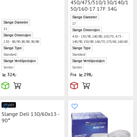
450/475/510/130/140/1
50/160-17 17F 34G
Slange Diameter
Slange Diameter
17
21
Slange Dimensjon
Slange Dimensjon
4.50 - 130/90,140/80,150/70, 4.75 -
2.50 - 80/90,80/80,90/80
140/90,150/80,160/70,170/60,160/60
Slange Type
Slange Type
Standard
Standard
Slange Ventilposisjon
Slange Ventilposisjon
Senter
Senter
kr.
324,-
Fra
kr.
298,-
251105
Slange Deli 130/60x13 -
90°