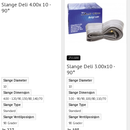
Slange Deli 4.00x 10 -
90°
251100
Slange Deli 3.00x10 -
90°
Slange Diameter
Slange Diameter
10
10
Slange Dimensjon
Slange Dimensjon
4.00 - 120/90,130/80,140/70
3.00 - 90/90,100/80,110/70
Slange Type
Slange Type
Standard
Standard
Slange Ventilposisjon
Slange Ventilposisjon
90 Grader
90 Grader