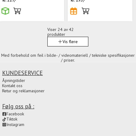
kr.
227,-
kr.
193,-
Viser
24
av 42
produkter
Vis flere
Med forbehold om feil i bilde- / videomateriell / tekniske spesifikasjoner
/ priser.
KUNDESERVICE
Åpningstider
Kontakt oss
Retur og reklamasjoner
Følg oss på :
Facebook
Tiktok
Instagram