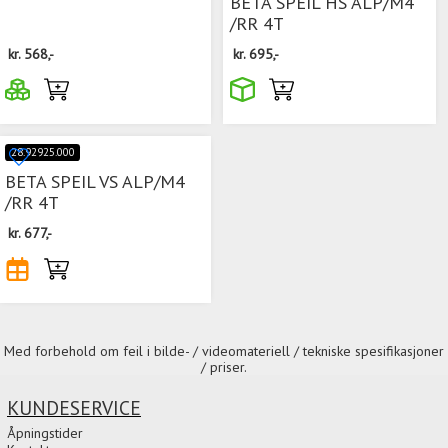
BETA SPEIL HS ALP/M4
/RR 4T
kr.
568,-
kr.
695,-
28.92925.000
BETA SPEIL VS ALP/M4
/RR 4T
kr.
677,-
Med forbehold om feil i bilde- / videomateriell / tekniske spesifikasjoner
/ priser.
KUNDESERVICE
Åpningstider