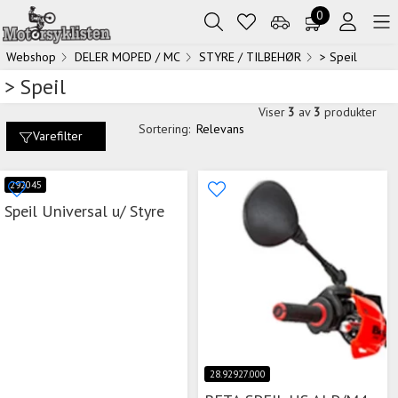
0
Webshop
DELER MOPED / MC
STYRE / TILBEHØR
> Speil
> Speil
Viser
3
av
3
produkter
Sortering:
Relevans
Varefilter
292045
Speil Universal u/ Styre
28.92927.000