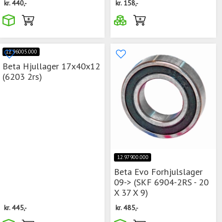
kr.
440,-
kr.
158,-
12.96005.000
Beta Hjullager 17x40x12
(6203 2rs)
12.97900.000
Beta Evo Forhjulslager
09-> (SKF 6904-2RS - 20
X 37 X 9)
kr.
445,-
kr.
485,-