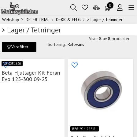
0
Webshop
DELER TRIAL
DEKK & FELG
> Lager / Tetninger
> Lager / Tetninger
Viser
8
av
8
produkter
Sortering:
Relevans
Varefilter
VE-9251690
Beta Hjullager Kit Foran
Evo 125-300 09-25
BE61904-2RS RL