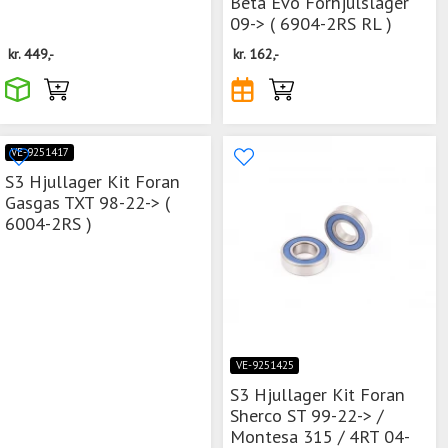
Beta Evo Forhjulslager
09-> ( 6904-2RS RL )
kr.
449,-
kr.
162,-
VE-9251417
S3 Hjullager Kit Foran
Gasgas TXT 98-22-> (
6004-2RS )
VE-9251425
S3 Hjullager Kit Foran
Sherco ST 99-22-> /
Montesa 315 / 4RT 04-