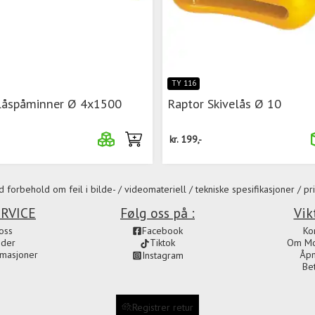
TY 116
Låspåminner Ø 4x1500
Raptor Skivelås Ø 10
kr.
199,-
 forbehold om feil i bilde- / videomateriell / tekniske spesifikasjoner / pri
RVICE
Følg oss på :
Vik
oss
Facebook
Ko
ider
Om Mot
Tiktok
amasjoner
Åpn
Instagram
Be
Registrer retur