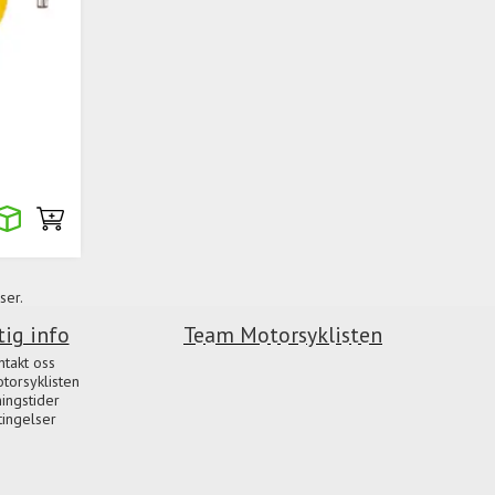
ser.
tig info
Team Motorsyklisten
ntakt oss
orsyklisten
ingstider
tingelser