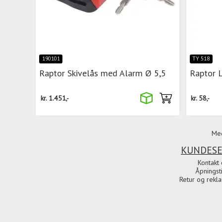
190101
TY 518
Raptor Skivelås med Alarm Ø 5,5
Raptor 
kr.
1.451,-
kr.
58,-
Med
KUNDESE
Kontakt 
Åpningst
Retur og rekl