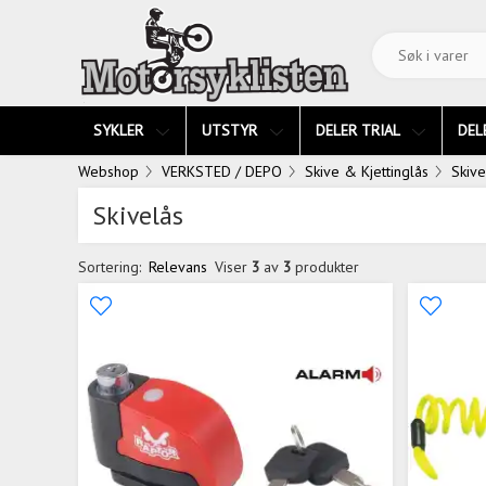
SYKLER
UTSTYR
DELER TRIAL
DEL
Webshop
VERKSTED / DEPO
Skive & Kjettinglås
Skive
Skivelås
Sortering:
Relevans
Viser
3
av
3
produkter