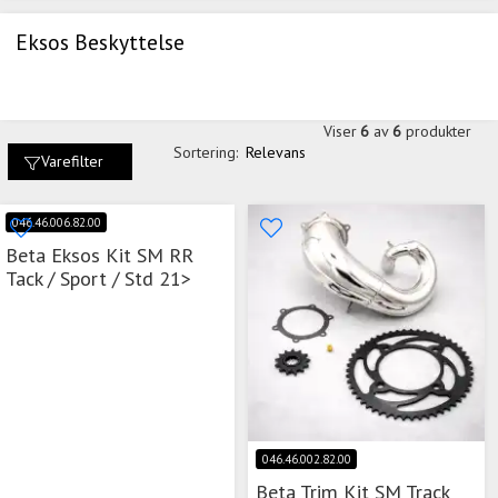
Eksos Beskyttelse
Viser
6
av
6
produkter
Sortering:
Relevans
Varefilter
046.46.006.82.00
Beta Eksos Kit SM RR
Tack / Sport / Std 21>
046.46.002.82.00
Beta Trim Kit SM Track