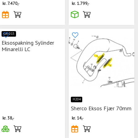
kr.
7.470,-
kr.
1.799,-
GR 015
Eksospakning Sylinder
Minarelli LC
H204
Sherco Eksos Fjær 70mm
kr.
38,-
kr.
14,-