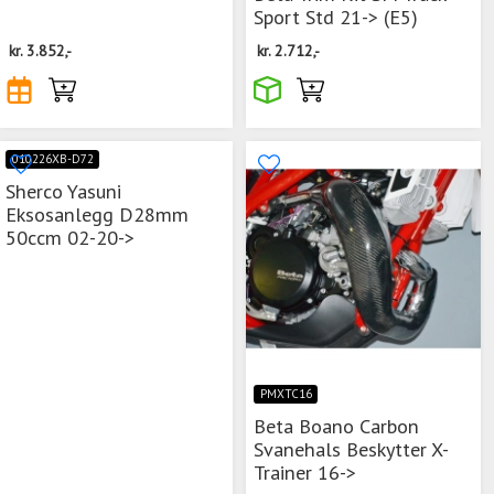
Sport Std 21-> (E5)
kr.
3.852,-
kr.
2.712,-
010226XB-D72
Sherco Yasuni
Eksosanlegg D28mm
50ccm 02-20->
PMXTC16
Beta Boano Carbon
Svanehals Beskytter X-
Trainer 16->