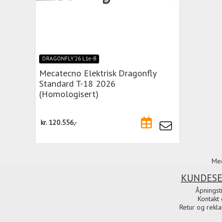
DRAGONFLY'26 L1e-B
Mecatecno Elektrisk Dragonfly
Standard T-18 2026
(Homologisert)
kr.
120.556,-
Med
KUNDESE
Åpningst
Kontakt 
Retur og rekl