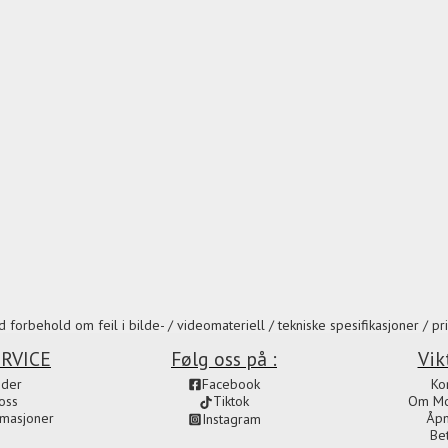
 forbehold om feil i bilde- / videomateriell / tekniske spesifikasjoner / pri
RVICE
Følg oss på :
Vik
ider
Facebook
Ko
oss
Om Mot
Tiktok
amasjoner
Åpn
Instagram
Be