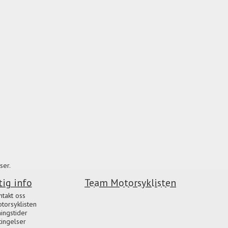
ser.
tig info
Team Motorsyklisten
ntakt oss
orsyklisten
ingstider
tingelser