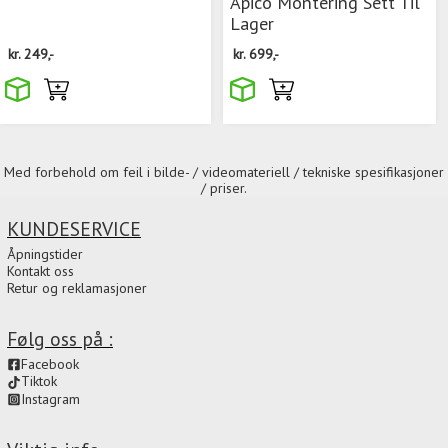
Apico Montering Sett Til
Lager
kr.
249,-
kr.
699,-
Med forbehold om feil i bilde- / videomateriell / tekniske spesifikasjoner
/ priser.
KUNDESERVICE
Åpningstider
Kontakt oss
Retur og reklamasjoner
Følg oss på :
Facebook
Tiktok
Instagram