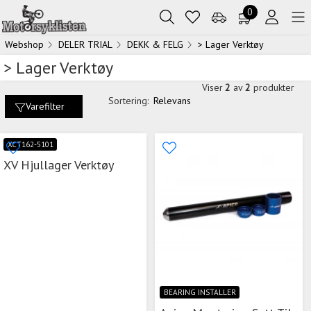
0
Webshop
DELER TRIAL
DEKK & FELG
> Lager Verktøy
> Lager Verktøy
Viser
2
av
2
produkter
Sortering:
Relevans
Varefilter
XCT162-5101
XV Hjullager Verktøy
BEARING INSTALLER