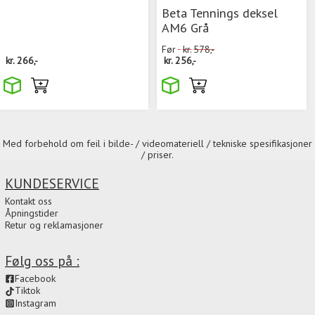
Beta Tennings deksel
AM6 Grå
Før
kr.
578,-
kr.
266,-
kr.
256,-
Med forbehold om feil i bilde- / videomateriell / tekniske spesifikasjoner
/ priser.
KUNDESERVICE
Kontakt oss
Åpningstider
Retur og reklamasjoner
Følg oss på :
Facebook
Tiktok
Instagram