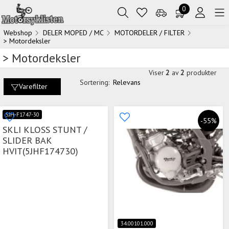
0
Webshop
DELER MOPED / MC
MOTORDELER / FILTER
> Motordeksler
> Motordeksler
Viser
2
av
2
produkter
Sortering:
Relevans
Varefilter
5JH-F1747-30
-55%
SKLI KLOSS STUNT /
SLIDER BAK
HVIT(5JHF174730)
34.00101.000