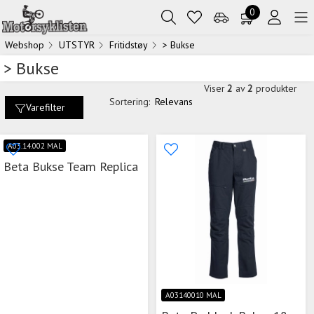
0
Webshop
UTSTYR
Fritidstøy
> Bukse
> Bukse
Viser
2
av
2
produkter
Sortering:
Relevans
Varefilter
A03.14.002 MAL
Beta Bukse Team Replica
A03140010 MAL