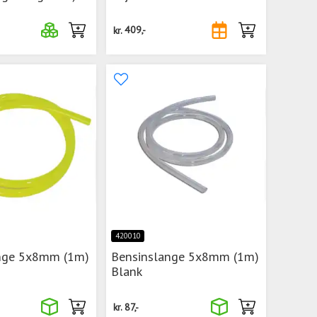
kr.
409,-
420010
nge 5x8mm (1m)
Bensinslange 5x8mm (1m)
Blank
kr.
87,-