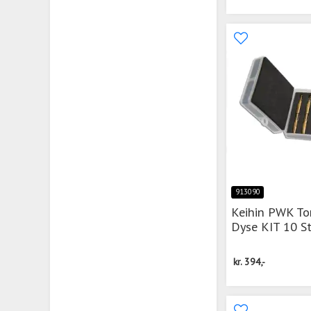
913090
Keihin PWK T
Dyse KIT 10 St
kr.
394,-