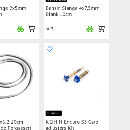
ange 2x5mm
Bensin Slange 4x7,5mm
m
Blank 10cm
kr.
7,-
BL-698-U
2x6,2 10cm
KEIHIN Enduro S3 Carb
nge Forgasser)
adjusters Kit