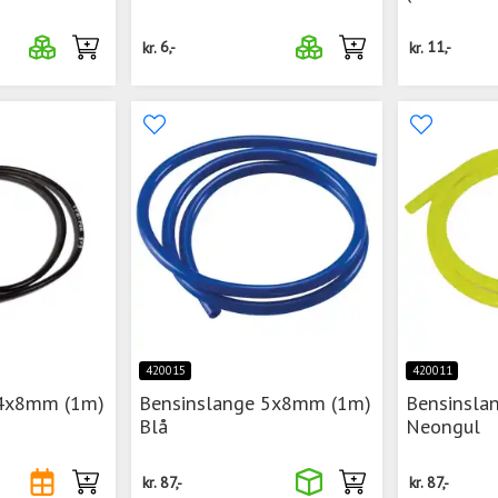
kr.
6,-
kr.
11,-
420015
420011
 4x8mm (1m)
Bensinslange 5x8mm (1m)
Bensinsla
Blå
Neongul
kr.
87,-
kr.
87,-