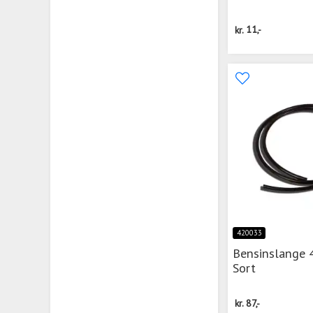
kr.
11,-
420033
Bensinslange
Sort
kr.
87,-