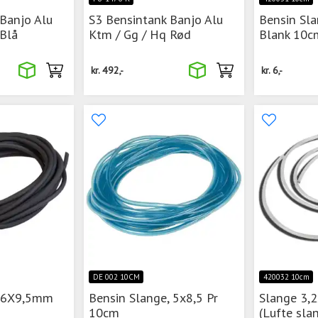
 Banjo Alu
S3 Bensintank Banjo Alu
Bensin Sl
 Blå
Ktm / Gg / Hq Rød
Blank 10c
kr.
492,-
kr.
6,-
DE 002 10CM
420032 10cm
e 6X9,5mm
Bensin Slange, 5x8,5 Pr
Slange 3,
10cm
(Lufte sla