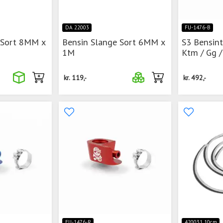
DA 22003
FU-1476-B
 Sort 8MM x
Bensin Slange Sort 6MM x
S3 Bensint
1M
Ktm / Gg /
kr.
119,-
kr.
492,-
FU-1476-R
420031 10cm