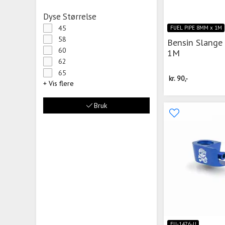
Dyse Størrelse
45
FUEL PIPE 8MM x 1M
58
Bensin Slange
60
1M
62
65
kr.
90,-
+ Vis flere
Bruk
FU-1476-U