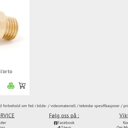
'orto
 forbehold om feil i bilde- / videomateriell / tekniske spesifikasjoner / pri
RVICE
Følg oss på :
Vik
ider
Facebook
Ko
oss
Om Mot
Tiktok