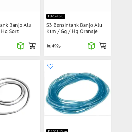
FU-1476-O
ank Banjo Alu
S3 Bensintank Banjo Alu
 Hq Sort
Ktm / Gg / Hq Oransje
kr.
492,-
DE 001 10cm