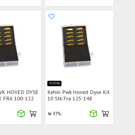
913086
WK HOVED DYSE
Kehin Pwk Hoved Dyse Kit
K FRA 100-122
10 Stk Fra 125-148
kr.
375,-