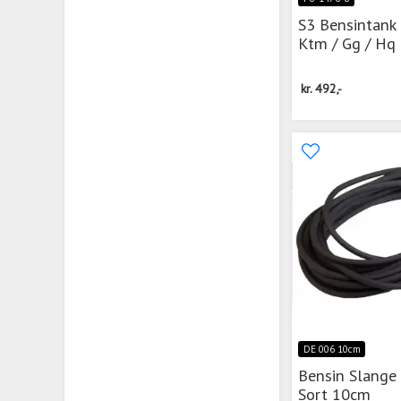
S3 Bensintank
Ktm / Gg / Hq
kr.
492,-
DE 006 10cm
Bensin Slang
Sort 10cm