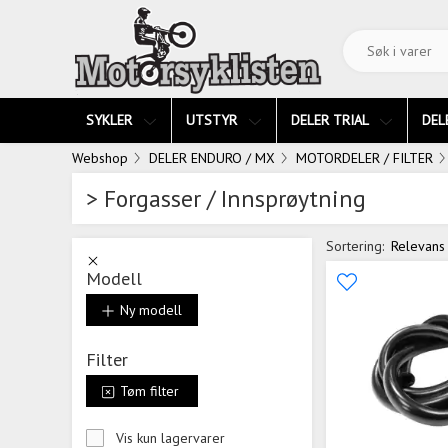
SYKLER
UTSTYR
DELER TRIAL
DEL
Webshop
DELER ENDURO / MX
MOTORDELER / FILTER
> Forgasser / Innsprøytning
Sortering:
Relevans
Modell
Ny modell
Filter
Tøm filter
Vis kun lagervarer