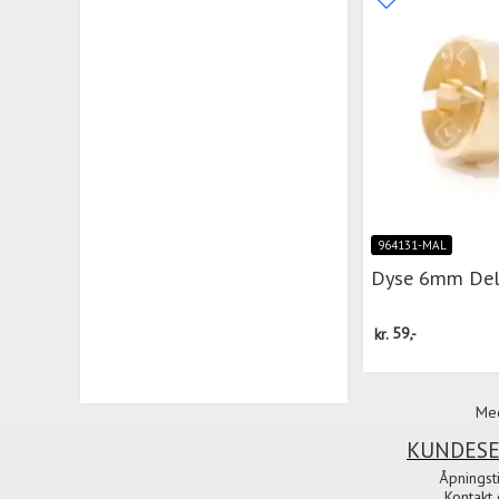
964131-MAL
Dyse 6mm Dell
kr.
59,-
Med
KUNDESE
Åpningst
Kontakt 