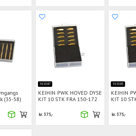
913087
913085
omgangs
KEIHIN PWK HOVED DYSE
KEIHIN P
k (35-58)
KIT 10 STK FRA 150-172
KIT 10 ST
kr.
375,-
kr.
375,-