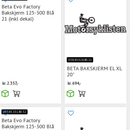
Beta Evo Factory
Bakskjerm 125-300 Blå
21 (inkl dekal)
038.43.024.80.11
BETA BAKSKJERM EL XL
20"
kr.
2.357,-
kr.
694,-
007.43.151.80.32
Beta Evo Factory
Bakskjerm 125-300 Blå