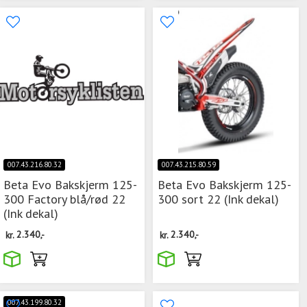
007.43.216.80.32
007.43.215.80.59
Beta Evo Bakskjerm 125-
Beta Evo Bakskjerm 125-
300 Factory blå/rød 22
300 sort 22 (Ink dekal)
(Ink dekal)
kr.
2.340,-
kr.
2.340,-
007.43.199.80.32