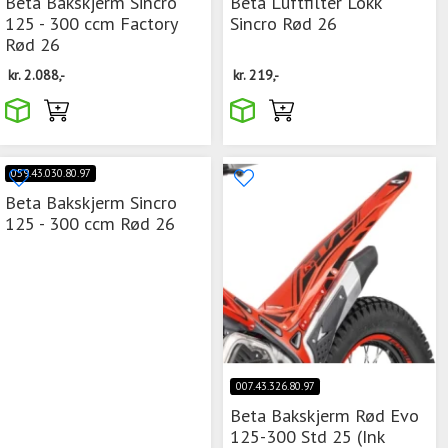
Beta Bakskjerm Sincro
Beta Luftfilter Lokk
125 - 300 ccm Factory
Sincro Rød 26
Rød 26
kr.
2.088,-
kr.
219,-
059.43.030.80.97
Beta Bakskjerm Sincro
125 - 300 ccm Rød 26
007.43.326.80.97
Beta Bakskjerm Rød Evo
125-300 Std 25 (Ink