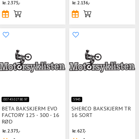
kr.
2.375,-
kr.
2.136,-
007.43.027.80.97
5945
BETA BAKSKJERM EVO
SHERCO BAKSKJERM TR
FACTORY 125 - 300 - 16
16 SORT
RØD
kr.
2.373,-
kr.
627,-