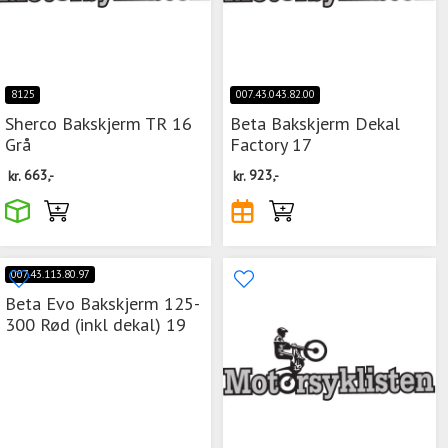
8125
007.43.043.82.00
Sherco Bakskjerm TR 16
Beta Bakskjerm Dekal
Grå
Factory 17
kr.
663,-
kr.
923,-
007.43.113.80.97
Beta Evo Bakskjerm 125-
300 Rød (inkl dekal) 19