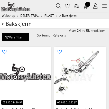
0
Webshop
DELER TRIAL
PLAST
> Bakskjerm
> Bakskjerm
Viser
24
av
58
produkter
Sortering:
Relevans
Varefilter
059.43.044.80.97
059.43.010.80.97