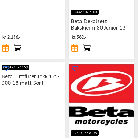
004.43.107.20.00
Beta Dekalsett
Bakskjerm 80 Junior 13
kr.
2.136,-
kr.
362,-
007.43.093.10.59
Beta Luftfilter lokk 125-
300 18 matt Sort
007.43.056.80.59