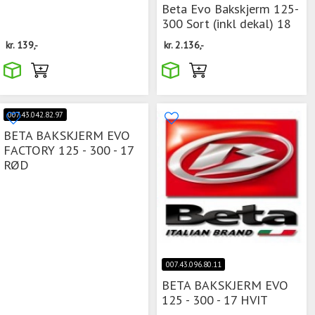
Beta Evo Bakskjerm 125-
300 Sort (inkl dekal) 18
kr.
139,-
kr.
2.136,-
007.43.042.82.97
BETA BAKSKJERM EVO
FACTORY 125 - 300 - 17
RØD
007.43.096.80.11
BETA BAKSKJERM EVO
125 - 300 - 17 HVIT