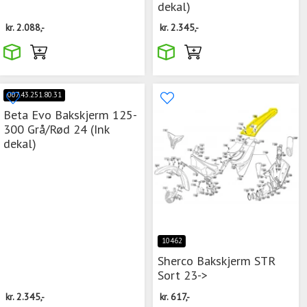
dekal)
kr.
2.088,-
kr.
2.345,-
007.43.251.80.31
Beta Evo Bakskjerm 125-
300 Grå/Rød 24 (Ink
dekal)
10462
Sherco Bakskjerm STR
Sort 23->
kr.
2.345,-
kr.
617,-