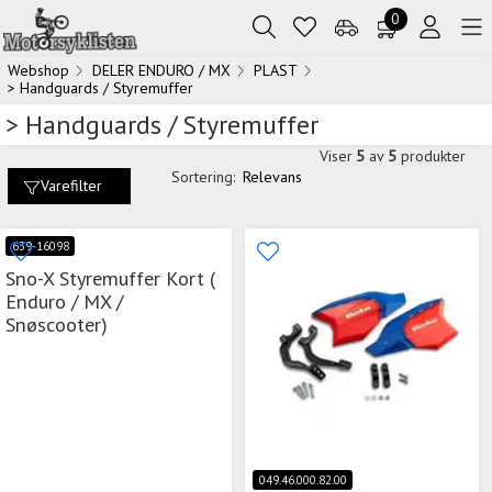
0
Webshop
DELER ENDURO / MX
PLAST
> Handguards / Styremuffer
> Handguards / Styremuffer
Viser
5
av
5
produkter
Sortering:
Relevans
Varefilter
639-16098
Sno-X Styremuffer Kort (
Enduro / MX /
Snøscooter)
049.46.000.82.00