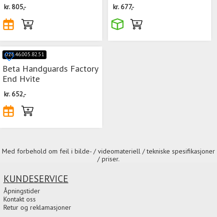
kr.
805,-
kr.
677,-
026.46.005.82.51
Beta Handguards Factory
End Hvite
kr.
652,-
Med forbehold om feil i bilde- / videomateriell / tekniske spesifikasjoner
/ priser.
KUNDESERVICE
Åpningstider
Kontakt oss
Retur og reklamasjoner