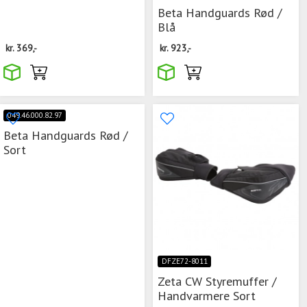
Beta Handguards Rød /
Blå
kr.
369,-
kr.
923,-
049.46.000.82.97
Beta Handguards Rød /
Sort
DFZE72-8011
Zeta CW Styremuffer /
Handvarmere Sort