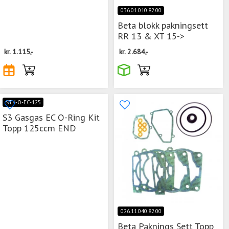
036.01.010.82.00
Beta blokk pakningsett
RR 13 & XT 15->
kr.
1.115,-
kr.
2.684,-
STK-O-EC-125
S3 Gasgas EC O-Ring Kit
Topp 125ccm END
026.11.040.82.00
Beta Paknings Sett Topp