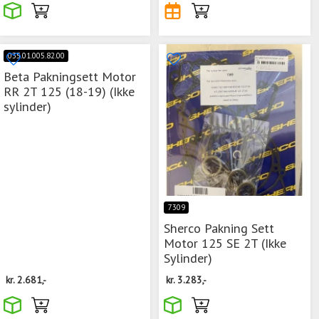
035.01.005.82.00
Beta Pakningsett Motor
RR 2T 125 (18-19) (Ikke
sylinder)
7309
Sherco Pakning Sett
Motor 125 SE 2T (Ikke
Sylinder)
kr.
2.681,-
kr.
3.283,-