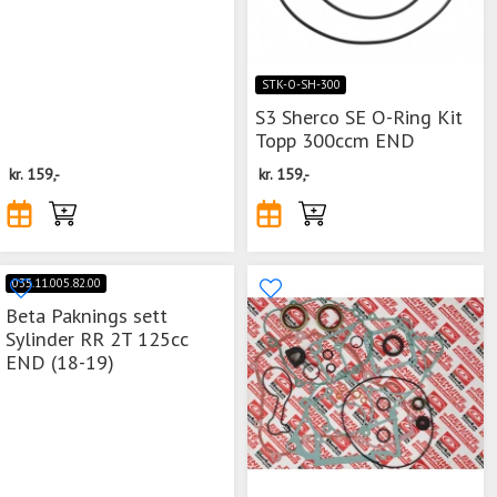
STK-O-SH-300
S3 Sherco SE O-Ring Kit
Topp 300ccm END
kr.
159,-
kr.
159,-
035.11.005.82.00
Beta Paknings sett
Sylinder RR 2T 125cc
END (18-19)