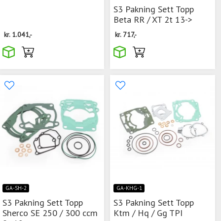
S3 Pakning Sett Topp
Beta RR / XT 2t 13->
kr.
1.041,-
kr.
717,-
GA-SH-2
GA-KHG-1
S3 Pakning Sett Topp
S3 Pakning Sett Topp
Sherco SE 250 / 300 ccm
Ktm / Hq / Gg TPI