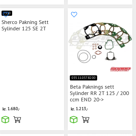
7310
Sherco Pakning Sett
Sylinder 125 SE 2T
035.11.037.82.00
Beta Paknings sett
Sylinder RR 2T 125 / 200
ccm END 20->
kr.
1.680,-
kr.
1.213,-