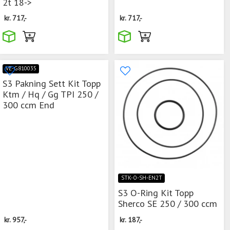
2t 18->
kr.
717,-
kr.
717,-
VE-G810035
S3 Pakning Sett Kit Topp
Ktm / Hq / Gg TPI 250 /
300 ccm End
STK-O-SH-EN2T
S3 O-Ring Kit Topp
Sherco SE 250 / 300 ccm
kr.
957,-
kr.
187,-