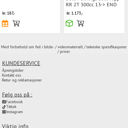
RR 2T 300cc 13-> END
kr.
187,-
kr.
1.173,-
Med forbehold om feil i bilde- / videomateriell / tekniske spesifikasjoner
/ priser.
KUNDESERVICE
Åpningstider
Kontakt oss
Retur og reklamasjoner
Følg oss på :
Facebook
Tiktok
Instagram
Viktig info