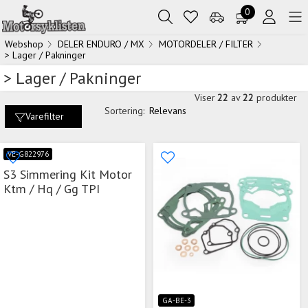
0
Webshop
DELER ENDURO / MX
MOTORDELER / FILTER
> Lager / Pakninger
> Lager / Pakninger
Viser
22
av
22
produkter
Sortering:
Relevans
Varefilter
VE-G822976
S3 Simmering Kit Motor
Ktm / Hq / Gg TPI
GA-BE-3