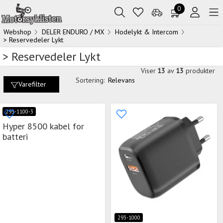
0
Webshop
DELER ENDURO / MX
Hodelykt & Intercom
> Reservedeler Lykt
> Reservedeler Lykt
Viser
13
av
13
produkter
Sortering:
Relevans
Varefilter
293-1100-3
Hyper 8500 kabel for
batteri
293-1000