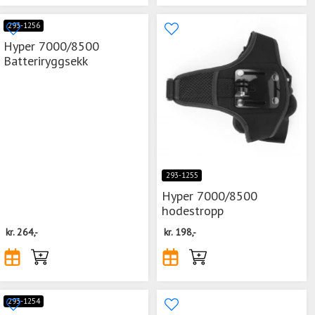
293-1256
Hyper 7000/8500
Batteriryggsekk
293-1255
Hyper 7000/8500
hodestropp
kr.
264,-
kr.
198,-
293-1254