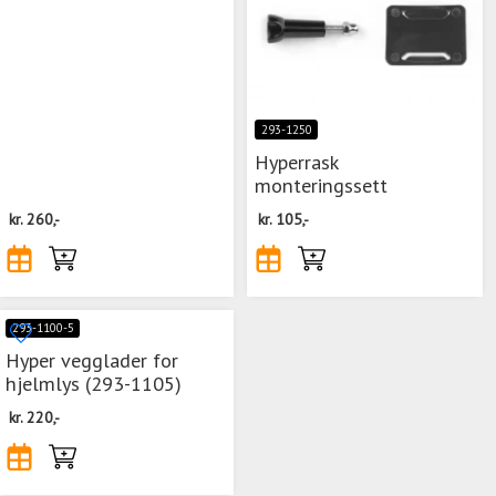
293-1250
Hyperrask
monteringssett
kr.
260,-
kr.
105,-
293-1100-5
Hyper vegglader for
hjelmlys (293-1105)
kr.
220,-