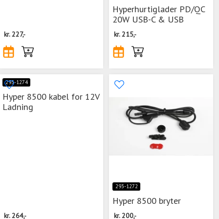
Hyperhurtiglader PD/QC
20W USB-C & USB
kr.
227,-
kr.
215,-
293-1274
Hyper 8500 kabel for 12V
Ladning
293-1272
Hyper 8500 bryter
kr.
264,-
kr.
200,-