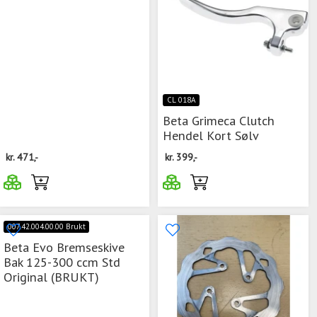
CL 018A
Beta Grimeca Clutch
Hendel Kort Sølv
kr.
471,-
kr.
399,-
007.42.004.00.00 Brukt
Beta Evo Bremseskive
Bak 125-300 ccm Std
Original (BRUKT)