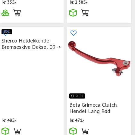
kr.
335,-
kr.
2.385,-
5341
Sherco Heldekkende
Bremseskive Deksel 09 ->
CL 019R
Beta Grimeca Clutch
Hendel Lang Rød
kr.
485,-
kr.
471,-