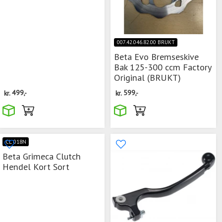
007.42.046.82.00 BRUKT
Beta Evo Bremseskive
Bak 125-300 ccm Factory
Original (BRUKT)
kr.
499,-
kr.
599,-
CL 018N
Beta Grimeca Clutch
Hendel Kort Sort