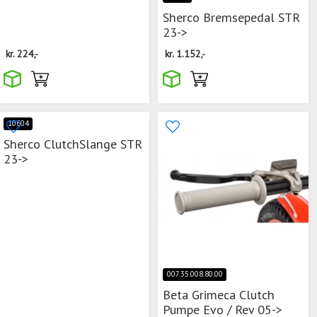
Sherco Bremsepedal STR
23->
kr.
224,-
kr.
1.152,-
10604
Sherco ClutchSlange STR
23->
007.35.008.80.00
Beta Grimeca Clutch
Pumpe Evo / Rev 05->