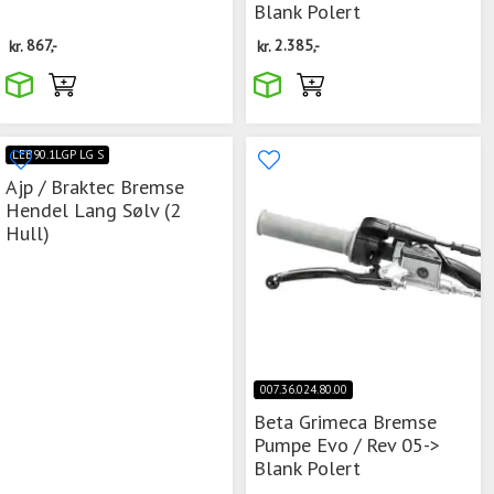
Blank Polert
kr.
867,-
kr.
2.385,-
LEB90.1LGP LG S
Ajp / Braktec Bremse
Hendel Lang Sølv (2
Hull)
007.36.024.80.00
Beta Grimeca Bremse
Pumpe Evo / Rev 05->
Blank Polert