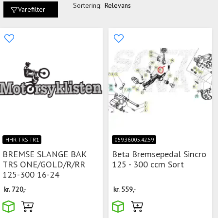
Sortering:
Relevans
Varefilter
HHR TRS TR1
059.36.005.42.59
BREMSE SLANGE BAK
Beta Bremsepedal Sincro
TRS ONE/GOLD/R/RR
125 - 300 ccm Sort
125-300 16-24
kr.
720,-
kr.
559,-