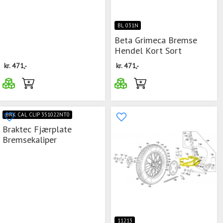
BL 031N
Beta Grimeca Bremse
Hendel Kort Sort
kr.
471,-
kr.
471,-
BRK CAL CLIP 351022NT0
Braktec Fjærplate
Bremsekaliper
11213