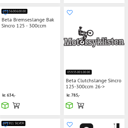
059.36.006.00.00
Beta Bremseslange Bak
Sincro 125 - 300ccm
059.35.001.00.00
Beta Clutchslange Sincro
125-300ccm 26->
kr.
634,-
kr.
785,-
BPF911 SILVER