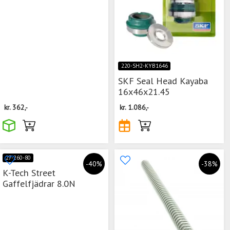
220-SH2-KYB1646
SKF Seal Head Kayaba
16x46x21.45
kr.
362,-
kr.
1.086,-
27-260-80
-40%
-38%
K-Tech Street
Gaffelfjädrar 8.0N