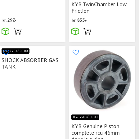
KYB TwinChamber Low
Friction
kr.
297,-
kr.
835,-
037.33.046.00.00
SHOCK ABSORBER GAS
TANK
037.33.036.00.00
KYB Genuine Piston
complete rcu 46mm
double o-ring