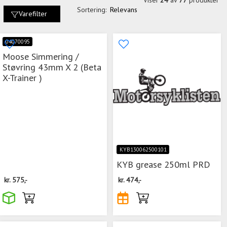
Sortering:
Relevans
Varefilter
04070095
Moose Simmering /
Støvring 43mm X 2 (Beta
X-Trainer )
KYB130062500101
KYB grease 250ml PRD
kr.
575,-
kr.
474,-