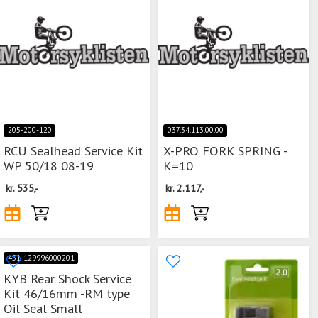
205-200-120
037.34.113.00.00
RCU Sealhead Service Kit
X-PRO FORK SPRING -
WP 50/18 08-19
K=10
kr.
535,-
kr.
2.117,-
451-129996000201
KYB Rear Shock Service
Kit 46/16mm -RM type
Oil Seal Small