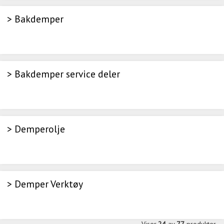
> Bakdemper
> Bakdemper service deler
> Demperolje
> Demper Verktøy
Viser
24
av
77
produkter