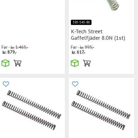
385-545-80
K-Tech Street
Gaffelfjäder 8.0N (1st)
Før
kr.
1.465,-
Før
kr.
995,-
kr.
879,-
kr.
617,-