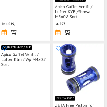
Apico Gaffel Ventil /
Lufter KYB /Showa
M5x0.8 Sort
kr.
1.049,-
kr.
297,-
FAIRBLEED M4X0,7 BLK
Apico Gaffel Ventil /
Lufter Ktm / Wp M4x0.7
Sort
DFZE56-40012
ZETA Free Piston for