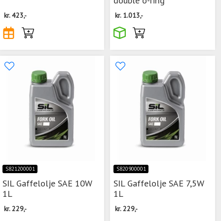
kr.
423,-
kr.
1.013,-
S821200001
S820900001
SIL Gaffelolje SAE 10W
SIL Gaffelolje SAE 7,5W
1L
1L
kr.
229,-
kr.
229,-