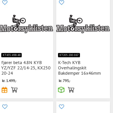
KT435-498-48
KT205-200-067
fjører beta 4.8N KYB
K-Tech KYB
YZ/YZF 22/14-25, KX250
Overhalingskit
20-24
Bakdemper 16x46mm
kr.
1.499,-
kr.
795,-