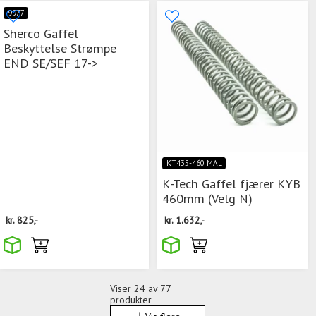
9977
Sherco Gaffel
Beskyttelse Strømpe
END SE/SEF 17->
KT435-460 MAL
K-Tech Gaffel fjærer KYB
460mm (Velg N)
kr.
825,-
kr.
1.632,-
Viser
24
av 77
produkter