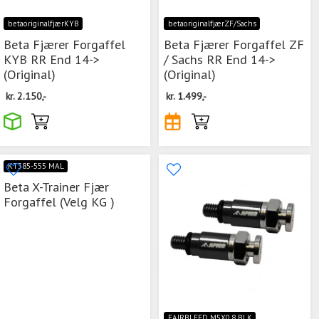
betaoriginalfjærKYB
betaoriginalfjærZF/Sachs
Beta Fjærer Forgaffel
Beta Fjærer Forgaffel ZF
KYB RR End 14->
/ Sachs RR End 14->
(Original)
(Original)
kr.
2.150,-
kr.
1.499,-
KT385-555 MAL
Beta X-Trainer Fjær
Forgaffel (Velg KG )
FAIRBLEED M5X0.8 BLK