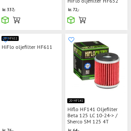
HiFlo oljefilter HF652
kr.
337,-
kr.
72,-
20-HF611
HiFlo oljefilter HF611
20-HF141
Hiflo HF141 Oljefilter
Beta 125 LC 10-24-> /
Sherco SM 125 4T
kr.
76,-
kr.
64,-