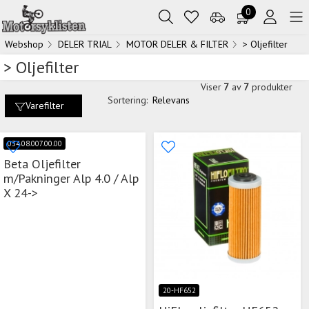
0
Webshop
DELER TRIAL
MOTOR DELER & FILTER
> Oljefilter
> Oljefilter
Viser
7
av
7
produkter
Sortering:
Relevans
Varefilter
034.08.007.00.00
Beta Oljefilter
m/Pakninger Alp 4.0 / Alp
X 24->
20-HF652