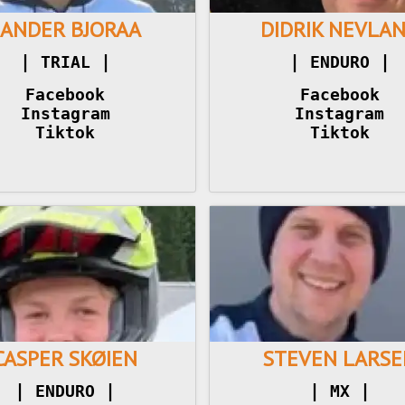
SANDER BJORAA
DIDRIK NEVLA
|
|
|
|
 TRIAL 
 ENDURO 
Facebook
Facebook
Instagram
Instagram
Tiktok
Tiktok
CASPER SKØIEN
STEVEN LARSE
|
|
|
|
 ENDURO 
 MX 