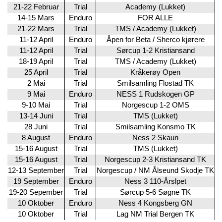
21-22 Februar
Trial
Academy (Lukket)
14-15 Mars
Enduro
FOR ALLE
21-22 Mars
Trial
TMS / Academy (Lukket)
11-12 April
Enduro
Åpen for Beta / Sherco kjørere
11-12 April
Trial
Sørcup 1-2 Kristiansand
18-19 April
Trial
TMS / Academy (Lukket)
25 April
Trial
Kråkerøy Open
2 Mai
Trial
Smilsamling Flostad TK
9 Mai
Enduro
NESS 1 Rudskogen GP
9-10 Mai
Trial
Norgescup 1-2 OMS
13-14 Juni
Trial
TMS (Lukket)
28 Juni
Trial
Smilsamling Konsmo TK
8 August
Enduro
Ness 2 Skaun
15-16 August
Trial
TMS (Lukket)
15-16 August
Trial
Norgescup 2-3 Kristiansand TK
12-13 September
Trial
Norgescup / NM Ålseund Skodje TK
19 September
Enduro
Ness 3 110-Årslpet
19-20 Sepember
Trial
Sørcup 5-6 Søgne TK
10 Oktober
Enduro
Ness 4 Kongsberg GN
10 Oktober
Trial
Lag NM Trial Bergen TK