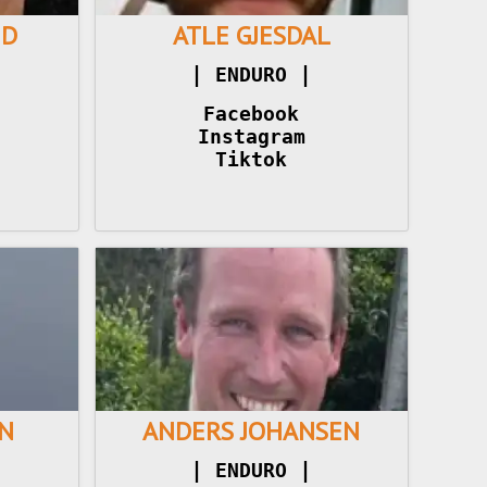
ND
ATLE GJESDAL
|
|
 ENDURO 
Facebook
Instagram
Tiktok
N
ANDERS JOHANSEN
|
|
 ENDURO 