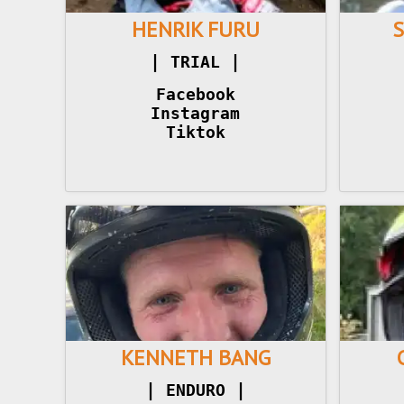
HENRIK FURU
|
|
 TRIAL 
Facebook
Instagram
Tiktok
KENNETH BANG
|
|
 ENDURO 