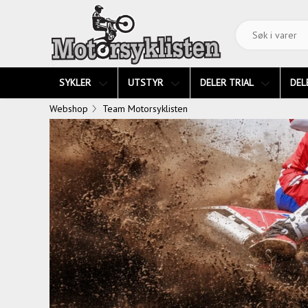
SYKLER
UTSTYR
DELER TRIAL
DEL
Webshop
Team Motorsyklisten