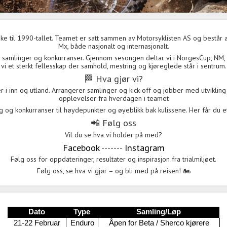
ake til 1990-tallet. Teamet er satt sammen av Motorsyklisten AS og består a
Mx, både nasjonalt og internasjonalt.
g, samlinger og konkurranser. Gjennom sesongen deltar vi i NorgesCup, NM,
vi et sterkt fellesskap der samhold, mestring og kjøreglede står i sentrum.
🏁 Hva gjør vi?
 i inn og utland. Arrangerer samlinger og kick-off og jobber med utvikling 
opplevelser fra hverdagen i teamet
ng og konkurranser til høydepunkter og øyeblikk bak kulissene. Her får du et
📲 Følg oss
Vil du se hva vi holder på med?
Facebook
-------
Instagram
Følg oss for oppdateringer, resultater og inspirasjon fra trialmiljøet.
Følg oss, se hva vi gjør – og bli med på reisen!
🏍️
Dato
Type
Samling/Løp
21-22 Februar
Enduro
Åpen for Beta / Sherco kjørere