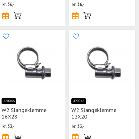
kr.
36,-
kr.
36,-
420046
420045
W2 Slangeklemme
W2 Slangeklemme
16X28
12X20
kr.
33,-
kr.
33,-