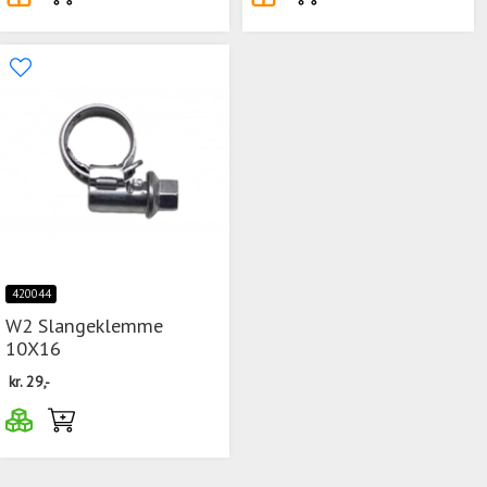
420044
W2 Slangeklemme
10X16
kr.
29,-