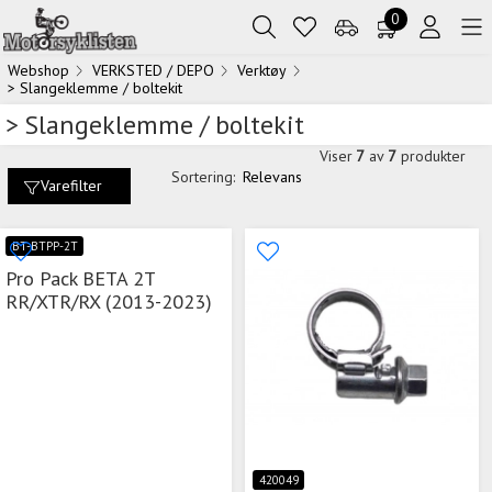
0
Webshop
VERKSTED / DEPO
Verktøy
> Slangeklemme / boltekit
> Slangeklemme / boltekit
Viser
7
av
7
produkter
Sortering:
Relevans
Varefilter
BT-BTPP-2T
Pro Pack BETA 2T
RR/XTR/RX (2013-2023)
420049