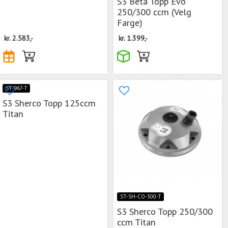
S3 Beta Topp Evo
250/300 ccm (Velg
Farge)
kr.
2.583,-
kr.
1.399,-
ST-967-T
S3 Sherco Topp 125ccm
Titan
ST-SH-CO-300-T
S3 Sherco Topp 250/300
ccm Titan