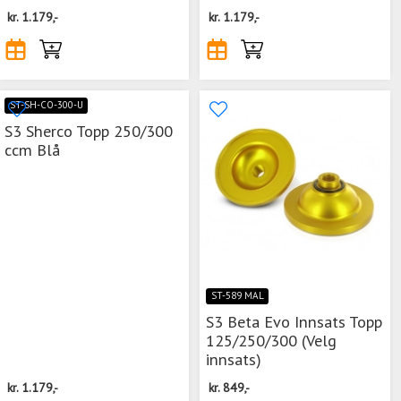
kr.
1.179,-
kr.
1.179,-
ST-SH-CO-300-U
S3 Sherco Topp 250/300
ccm Blå
ST-589 MAL
S3 Beta Evo Innsats Topp
125/250/300 (Velg
innsats)
kr.
1.179,-
kr.
849,-