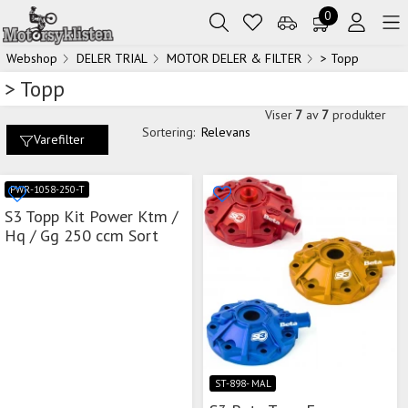
0
Webshop
DELER TRIAL
MOTOR DELER & FILTER
> Topp
> Topp
Viser
7
av
7
produkter
Sortering:
Relevans
Varefilter
PWR-1058-250-T
S3 Topp Kit Power Ktm /
Hq / Gg 250 ccm Sort
ST-898- MAL