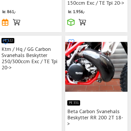
150ccm Exc / TE Tpi 20->
kr.
861,-
kr.
1.956,-
PE 522
Ktm / Hq / GG Carbon
Svanehals Beskytter
250/300ccm Exc / TE Tpi
20->
PE 331
Beta Carbon Svanehals
Beskytter RR 200 2T 18-
>