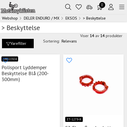
0
Webshop
DELER ENDURO / MX
EKSOS
> Beskyttelse
> Beskyttelse
Viser
14
av
14
produkter
Sortering:
Relevans
Varefilter
18611504
Polisport Lyddemper
Beskyttelse Blå (200-
300mm)
ET-1279-R