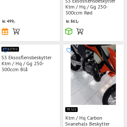
S3 Eksosflensbeskytter
Ktm / Hq / Gg 250-
300ccm Rød
kr.
499,-
kr.
861,-
ET-1279-U
S3 Eksosflensbeskytter
Ktm / Hq / Gg 250-
300ccm Blå
PE 521
Ktm / Hq Carbon
Svanehals Beskytter