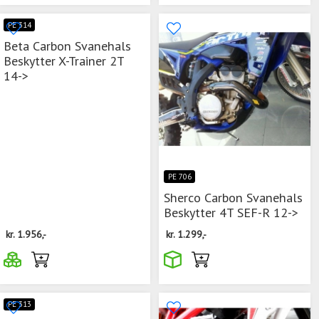
PE 314
Beta Carbon Svanehals
Beskytter X-Trainer 2T
14->
PE 706
Sherco Carbon Svanehals
Beskytter 4T SEF-R 12->
kr.
1.956,-
kr.
1.299,-
PE 313