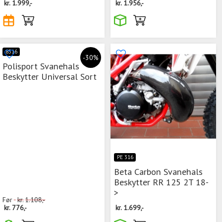
kr.
1.999,-
kr.
1.956,-
8516
-30%
Polisport Svanehals
Beskytter Universal Sort
PE 316
Beta Carbon Svanehals
Beskytter RR 125 2T 18-
>
Før
kr.
1.108,-
kr.
776,-
kr.
1.699,-