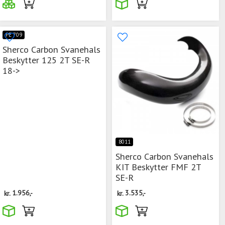
PE 709
Sherco Carbon Svanehals
Beskytter 125 2T SE-R
18->
8011
Sherco Carbon Svanehals
KIT Beskytter FMF 2T
SE-R
kr.
1.956,-
kr.
3.535,-