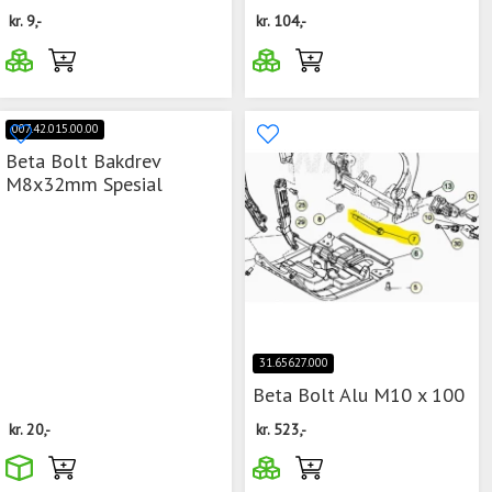
kr.
9,-
kr.
104,-
007.42.015.00.00
Beta Bolt Bakdrev
M8x32mm Spesial
31.65627.000
Beta Bolt Alu M10 x 100
kr.
20,-
kr.
523,-