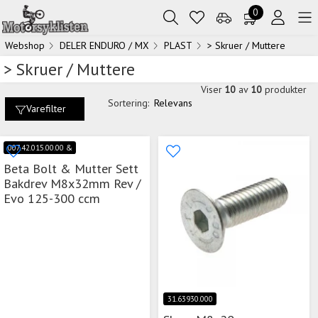
0
Webshop
DELER ENDURO / MX
PLAST
> Skruer / Muttere
> Skruer / Muttere
Viser
10
av
10
produkter
Sortering:
Relevans
Varefilter
007.42.015.00.00 &
Beta Bolt & Mutter Sett
Bakdrev M8x32mm Rev /
Evo 125-300 ccm
31.63930.000