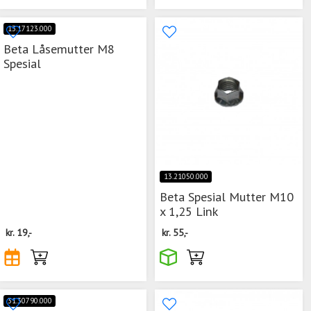
13.17123.000
Beta Låsemutter M8
Spesial
13.21050.000
Beta Spesial Mutter M10
x 1,25 Link
kr.
19,-
kr.
55,-
31.30790.000