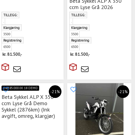
Beta Sykkel ALP X 350
ccm Lyse Grå 2026
TILLEGG:
TILLEGG:
.
.
Klargjøring
Klargjøring
3500
3500
Registrering
Registrering
6500
6500
kr.
81.500,-
kr.
81.500,-
048.85.000.00.18 DEMO
-21%
-21%
Beta Sykkel ALP X 350
ccm Lyse Grå Demo
Sykkel (2876km) (Ink
avgift, omreg, klargjør)