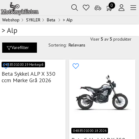
0
Webshop
SYKLER
Beta
> Alp
> Alp
Viser
5
av
5
produkter
Sortering:
Relevans
Varefilter
048.85.010.00.19 Mørkegrå
Beta Sykkel ALP X 350
ccm Mørke Grå 2026
048.85.010.00.18 2026