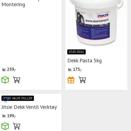
Montering
0365-0062
Dekk Pasta 5kg
kr.
259,-
kr.
175,-
TYRE VALVE PULLER
Jitsie Dekk Ventil Verktøy
kr.
199,-