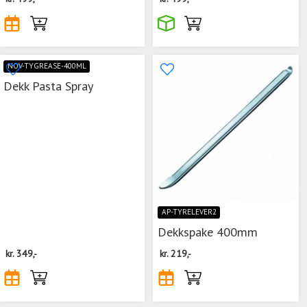
NOV-TYGREASE-400ML
Dekk Pasta Spray
AP-TYRELEVER2
Dekkspake 400mm
kr.
349,-
kr.
219,-