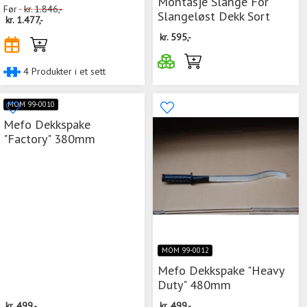
Montasje Slange For
Før
kr.
1.846,-
Slangeløst Dekk Sort
kr.
1.477,-
kr.
595,-
4 Produkter i et sett
MOM 99-0010
Mefo Dekkspake
"Factory" 380mm
MOM 99-0012
Mefo Dekkspake "Heavy
Duty" 480mm
kr.
499,-
kr.
499,-