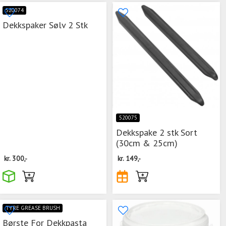
520074
Dekkspaker Sølv 2 Stk
520075
Dekkspake 2 stk Sort
(30cm & 25cm)
kr.
300,-
kr.
149,-
TYRE GREASE BRUSH
Børste For Dekkpasta