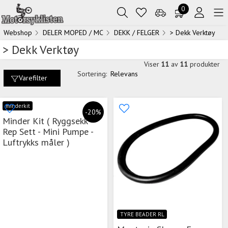
0
Webshop
DELER MOPED / MC
DEKK / FELGER
> Dekk Verktøy
> Dekk Verktøy
Viser
11
av
11
produkter
Sortering:
Relevans
Varefilter
minderkit
-20%
Minder Kit ( Ryggsekk -
Rep Sett - Mini Pumpe -
Luftrykks måler )
TYRE BEADER RL