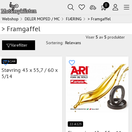
0
Webshop
DELER MOPED / MC
FJÆRING
> Framgaffel
> Framgaffel
Viser
5
av
5
produkter
Sortering:
Relevans
Varefilter
22-A144
Støvring 43 x 55,7 / 60 x
5/14
22-A123