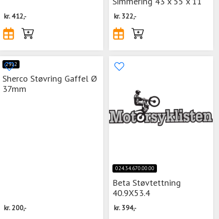
Simmering 43 x 55 x 11
kr.
412,-
kr.
322,-
2912
Sherco Støvring Gaffel Ø
37mm
024.34.670.00.00
Beta Støvtettning
40.9X53.4
kr.
200,-
kr.
394,-