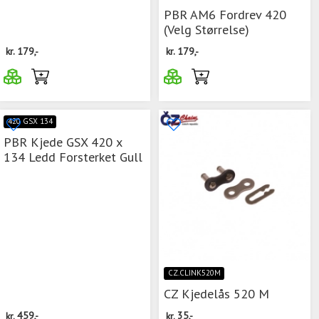
PBR AM6 Fordrev 420
(Velg Størrelse)
kr.
179,-
kr.
179,-
420 GSX 134
PBR Kjede GSX 420 x
134 Ledd Forsterket Gull
CZ.CLINK520M
CZ Kjedelås 520 M
kr.
459,-
kr.
35,-