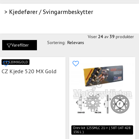
> Kjedefører / Svingarmbeskytter
Viser
24
av
39
produkter
Sortering:
Relevans
Varefilter
CZ.520MXGOLD
CZ Kjede 520 MX Gold
Drev kit 125SMLC 21-> ( 58T-14T-428
136 L )