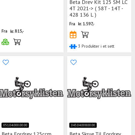
Beta Drev Kit 125 SM LC
4T 2021-> ( 58T - 14T -
428 136 L )
Fra
kr.
1.597,-
Fra
kr.
815,-
3 Produkter i et sett
051.04.000.00.00
043.04.008.00.00
Beta Fordrev 125ccm
Beta Skrue Til Fordrev