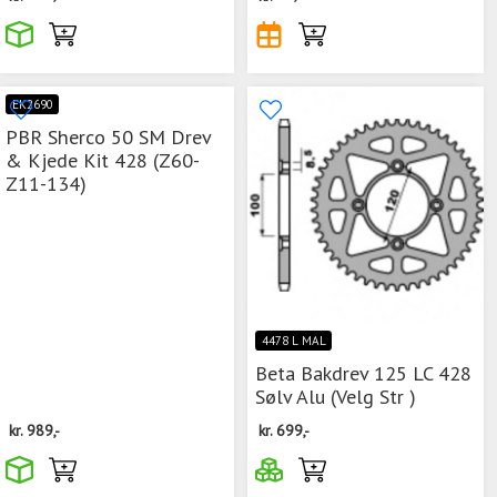
EK2690
PBR Sherco 50 SM Drev
& Kjede Kit 428 (Z60-
Z11-134)
4478 L MAL
Beta Bakdrev 125 LC 428
Sølv Alu (Velg Str )
kr.
989,-
kr.
699,-