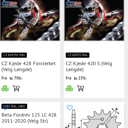
CZ.428 Pro MAL
CZ.420XS MAL
CZ Kjede 428 Forsterket
CZ Kjede 420 S (Velg
(Velg Lengde)
Lengde)
Fra
kr.
706,-
Fra
kr.
230,-
2182 MAL 18NC
Beta Fordrev 125 LC 428
2011-2020 (Velg Str)