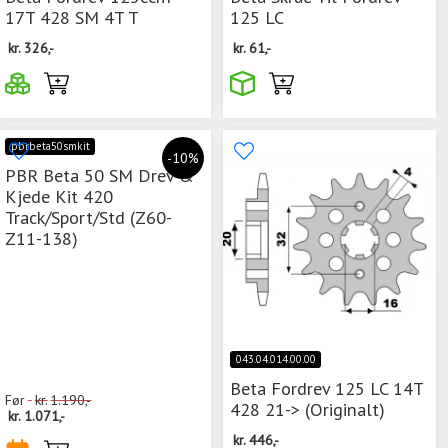
17T 428 SM 4T T
125 LC
kr.
326,-
kr.
61,-
pbrbeta50smkit
-10%
PBR Beta 50 SM Drev &
Kjede Kit 420
Track/Sport/Std (Z60-
Z11-138)
043.04.014.00.00
Beta Fordrev 125 LC 14T
Før
kr.
1.190,-
428 21-> (Originalt)
kr.
1.071,-
kr.
446,-