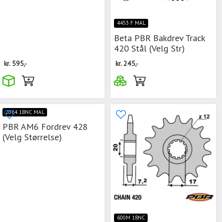
4453 F MAL
Beta PBR Bakdrev Track
420 Stål (Velg Str)
kr.
595,-
kr.
245,-
2064 18NC MAL
PBR AM6 Fordrev 428
(Velg Størrelse)
600M 18NC