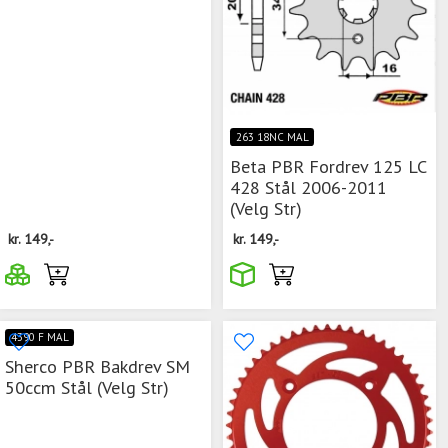
263 18NC MAL
Beta PBR Fordrev 125 LC
428 Stål 2006-2011
(Velg Str)
kr.
149,-
kr.
149,-
4390 F MAL
Sherco PBR Bakdrev SM
50ccm Stål (Velg Str)