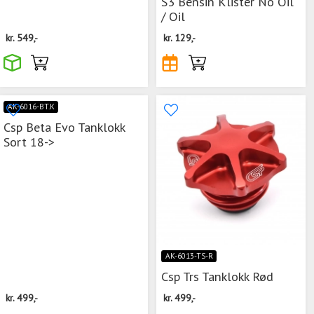
S3 Bensin Klister No Oil
/ Oil
kr.
549,-
kr.
129,-
AK-6016-BT.K
Csp Beta Evo Tanklokk
Sort 18->
AK-6013-TS-R
Csp Trs Tanklokk Rød
kr.
499,-
kr.
499,-