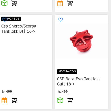
AK-6005-SC-B
Csp Sherco/Scorpa
Tanklokk Blå 16->
AK-6016-BT-G
CSP Beta Evo Tanklokk
Gull 18->
kr.
499,-
kr.
499,-