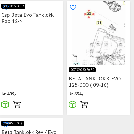
AK-6016-BT-R
Csp Beta Evo Tanklokk
Rød 18->
007.32.060.80.59
BETA TANKLOKK EVO
125-300 ( 09-16)
kr.
499,-
kr.
694,-
29.00525.059
Beta Tanklokk Rev / Evo