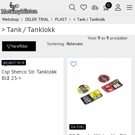
0
Webshop
DELER TRIAL
PLAST
> Tank / Tanklokk
> Tank / Tanklokk
Viser
9
av
9
produkter
Sortering:
Relevans
Varefilter
AA-6027-SH-B
Csp Sherco Str Tanklokk
Blå 23->
DA-FUEL