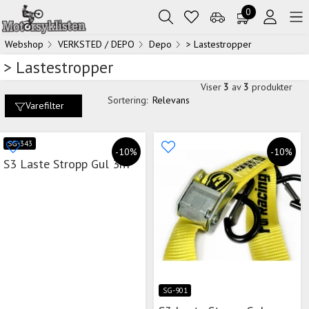
0
Webshop
VERKSTED / DEPO
Depo
> Lastestropper
> Lastestropper
Viser
3
av
3
produkter
Sortering:
Relevans
Varefilter
SG-343
-10%
-10%
S3 Laste Stropp Gul 3m
SG-901