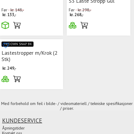
S3 Laste Stropp Gul
Før
kr.
148,-
Før
kr.
298,-
kr.
133,-
kr.
268,-
TIEDOWN SNAP BK
Lastestropper m/Krok (2
Stk)
kr.
249,-
Med forbehold om feil i bilde- / videomateriell / tekniske spesifikasjoner
/ priser.
KUNDESERVICE
Åpningstider
Kontakt oss