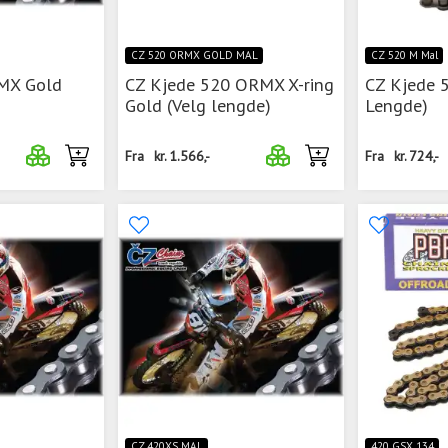
CZ 520 ORMX GOLD MAL
CZ 520 M Mal
 MX Gold
CZ Kjede 520 ORMX X-ring
CZ Kjede 
Gold (Velg lengde)
Lengde)
Fra
kr.
1.566,-
Fra
kr.
724,-
CZ.420XS MAL
420 GSX 134