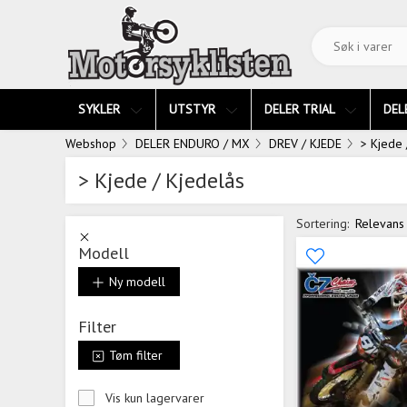
SYKLER
UTSTYR
DELER TRIAL
DEL
Webshop
DELER ENDURO / MX
DREV / KJEDE
> Kjede 
> Kjede / Kjedelås
Sortering:
Relevans
Modell
Ny modell
Filter
Tøm filter
Vis kun lagervarer