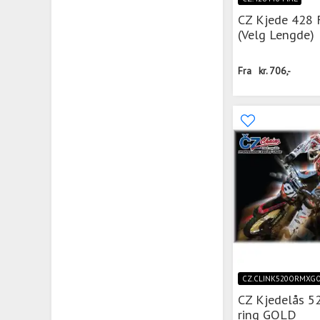
CZ Kjede 428 
(Velg Lengde)
Fra
kr.
706,-
CZ.CLINK520ORMXG
CZ Kjedelås 5
ring GOLD