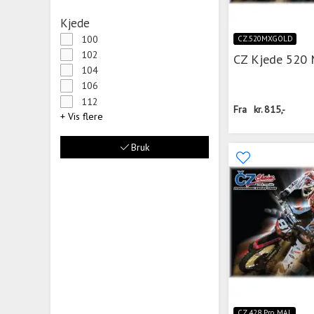
Kjede
100
CZ.520MXGOLD
102
CZ Kjede 520
104
106
112
Fra
kr.
815,-
+ Vis flere
Bruk
CZ.428 Pro MAL