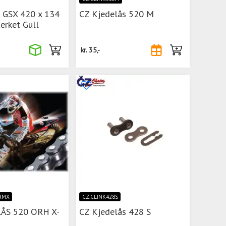
 GSX 420 x 134
CZ Kjedelås 520 M
erket Gull
kr.
35,-
RMX
CZ.CLINK428S
ÅS 520 ORH X-
CZ Kjedelås 428 S