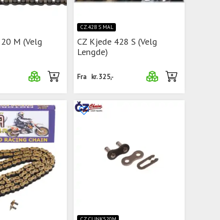
CZ.428 S MAL
520 M (Velg
CZ Kjede 428 S (Velg
Lengde)
Fra
kr.
325,-
CZ.CLINK520M