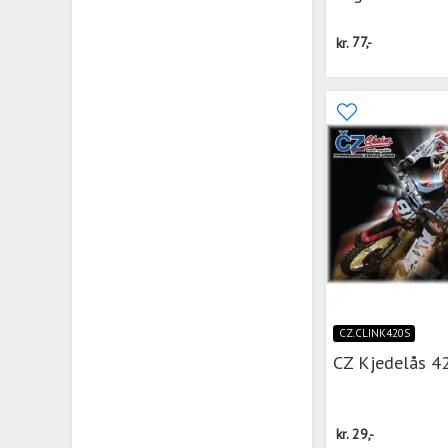
kr.
77,-
CZ.CLINK420S
CZ Kjedelås 4
kr.
29,-