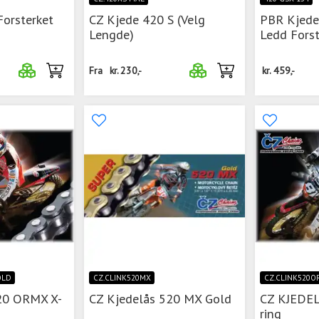
Forsterket
CZ Kjede 420 S (Velg
PBR Kjede
Lengde)
Ledd Forst
Fra
kr.
230,-
kr.
459,-
OLD
CZ.CLINK520MX
CZ.CLINK520O
20 ORMX X-
CZ Kjedelås 520 MX Gold
CZ KJEDEL
ring