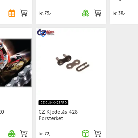
kr.
75,-
kr.
30,-
CZ.CLINK428PRO
20
CZ Kjedelås 428
Forsterket
kr.
72,-