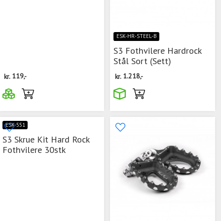
ESK-HR-STEEL-B
S3 Fothvilere Hardrock
Stål Sort (Sett)
kr.
119,-
kr.
1.218,-
ESK-551
S3 Skrue Kit Hard Rock
Fothvilere 30stk