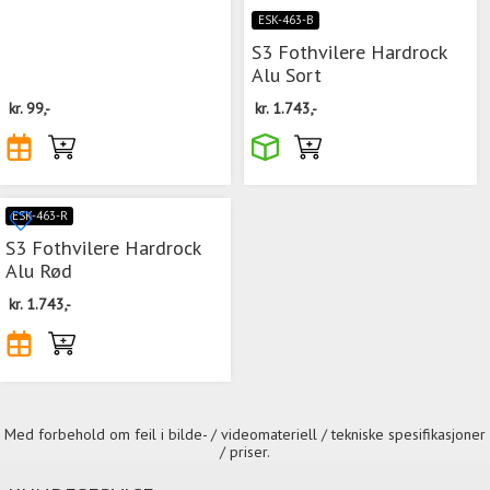
ESK-463-B
S3 Fothvilere Hardrock
Alu Sort
kr.
99,-
kr.
1.743,-
ESK-463-R
S3 Fothvilere Hardrock
Alu Rød
kr.
1.743,-
Med forbehold om feil i bilde- / videomateriell / tekniske spesifikasjoner
/ priser.