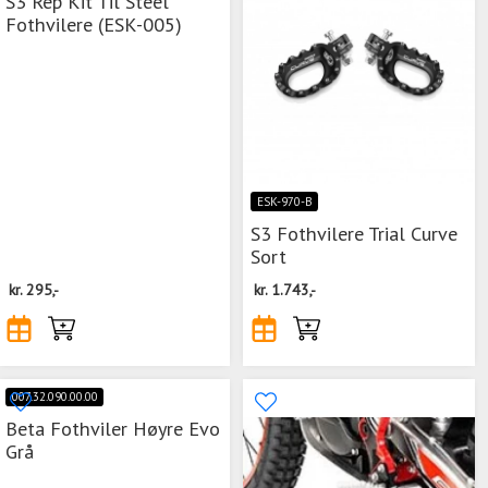
S3 Rep Kit Til Steel
Fothvilere (ESK-005)
ESK-970-B
S3 Fothvilere Trial Curve
Sort
kr.
295,-
kr.
1.743,-
007.32.090.00.00
Beta Fothviler Høyre Evo
Grå