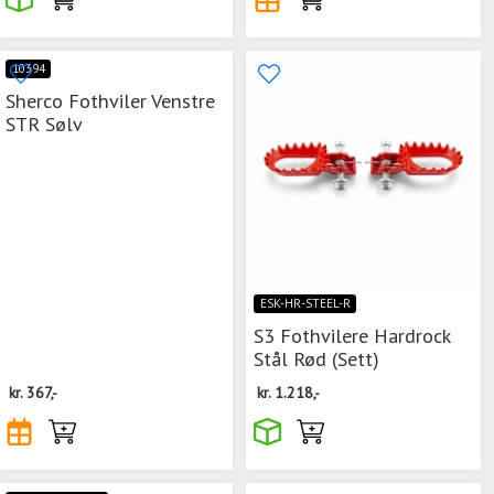
10394
Sherco Fothviler Venstre
STR Sølv
ESK-HR-STEEL-R
S3 Fothvilere Hardrock
Stål Rød (Sett)
kr.
367,-
kr.
1.218,-