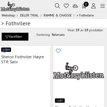
0
Webshop
DELER TRIAL
RAMME & CHASSIE
> Fothvilere
> Fothvilere
Viser
19
av
19
produkter
Sortering:
Relevans
Varefilter
11808
Sherco Fothviler Høyre
STR Sølv
11807