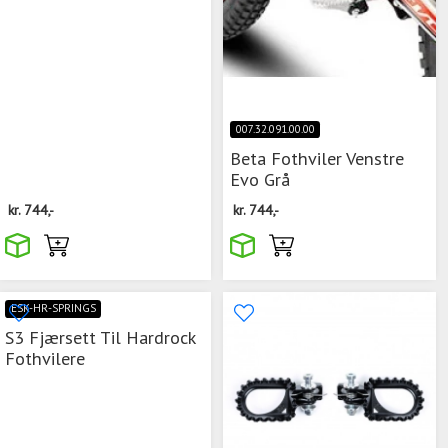
007.32.091.00.00
Beta Fothviler Venstre
Evo Grå
kr.
744,-
kr.
744,-
ESK-HR-SPRINGS
S3 Fjærsett Til Hardrock
Fothvilere