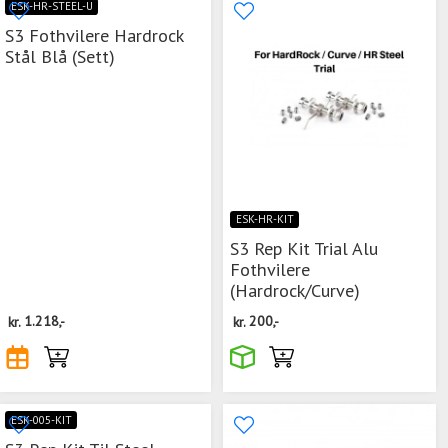
ESK-HR-STEEL-U
S3 Fothvilere Hardrock
Stål Blå (Sett)
ESK-HR-KIT
S3 Rep Kit Trial Alu
Fothvilere
(Hardrock/Curve)
kr.
1.218,-
kr.
200,-
ESK-005-KIT