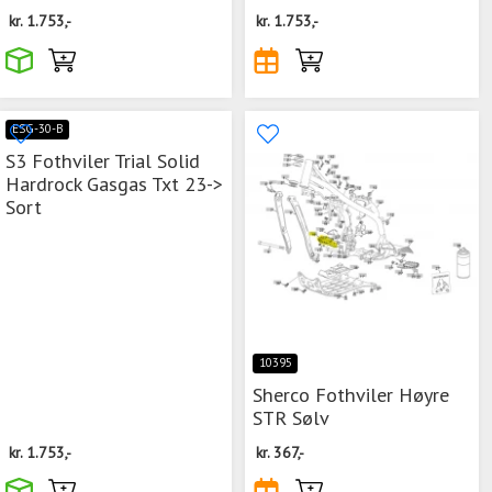
kr.
1.753,-
kr.
1.753,-
ESG-30-B
S3 Fothviler Trial Solid
Hardrock Gasgas Txt 23->
Sort
10395
Sherco Fothviler Høyre
STR Sølv
kr.
1.753,-
kr.
367,-