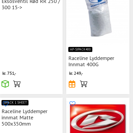
Eksosventil Rød RR 250 /
300 15->
AP-SIPACK400
Raceline Lyddemper
Innmat 400G
kr.
751,-
kr.
249,-
SIPACK 1 SHEET
Raceline Lyddemper
innmat Matte
500x350mm