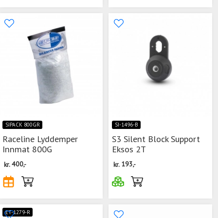
SIPACK 800GR
SI-1496-B
Raceline Lyddemper
S3 Silent Block Support
Innmat 800G
Eksos 2T
kr.
400,-
kr.
193,-
ET-1279-R