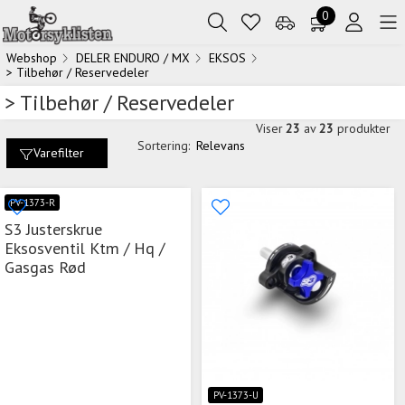
0
Webshop
DELER ENDURO / MX
EKSOS
> Tilbehør / Reservedeler
> Tilbehør / Reservedeler
Viser
23
av
23
produkter
Sortering:
Relevans
Varefilter
PV-1373-R
S3 Justerskrue
Eksosventil Ktm / Hq /
Gasgas Rød
PV-1373-U