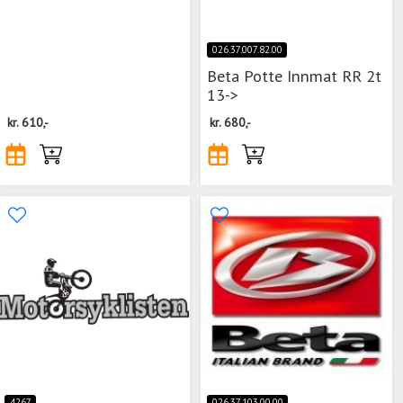
026.37.007.82.00
Beta Potte Innmat RR 2t
13->
kr.
610,-
kr.
680,-
4267
026.37.103.00.00