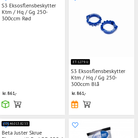
S3 Eksosflensbeskytter
Ktm / Hq / Gg 250-
300ccm Rød
ET-1279-U
S3 Eksosflensbeskytter
Ktm / Hq / Gg 250-
300ccm Blå
kr.
861,-
kr.
861,-
026.46.013.82.53
Beta Juster Skrue