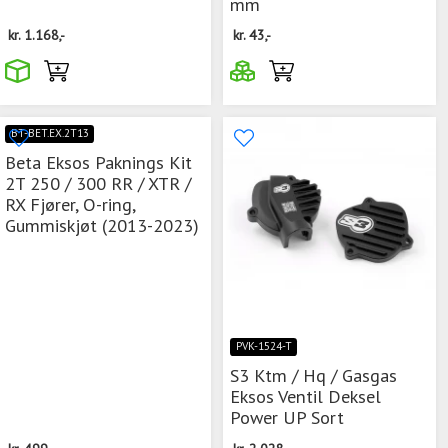
mm
kr.
1.168,-
kr.
43,-
BT-BET.EX.2T13
Beta Eksos Paknings Kit
2T 250 / 300 RR / XTR /
RX Fjører, O-ring,
Gummiskjøt (2013-2023)
PVK-1524-T
S3 Ktm / Hq / Gasgas
Eksos Ventil Deksel
Power UP Sort