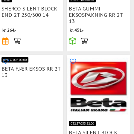
SHERCO SILENT BLOCK
BETA GUMMI
END 2T 250/300 14
EKSOSPAKNING RR 2T
13
kr.
264,-
kr.
451,-
026.37.005.00.00
BETA FJÆR EKSOS RR 2T
13
032.37.053.82.00
BETA SILENT BLOCK