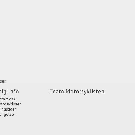
ser.
tig info
Team Motorsyklisten
ntakt oss
orsyklisten
ingstider
tingelser