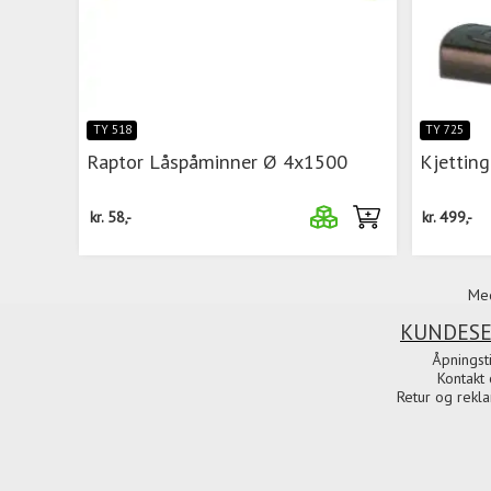
TY 518
TY 725
Raptor Låspåminner Ø 4x1500
Kjettin
kr.
58,-
kr.
499,-
Med
KUNDESE
Åpningst
Kontakt 
Retur og rekl