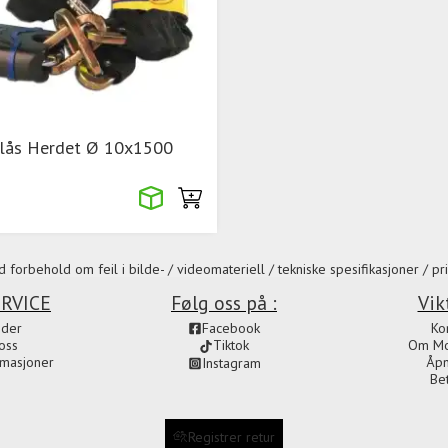
glås Herdet Ø 10x1500
 forbehold om feil i bilde- / videomateriell / tekniske spesifikasjoner / pri
RVICE
Følg oss på :
Vik
ider
Facebook
Ko
oss
Om Mot
Tiktok
amasjoner
Åpn
Instagram
Be
Registrer retur