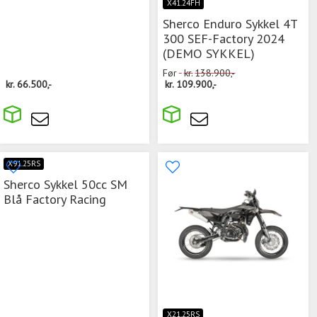
X41.24FH
Sherco Enduro Sykkel 4T
300 SEF-Factory 2024
(DEMO SYKKEL)
Før
kr.
138.900,-
kr.
66.500,-
kr.
109.900,-
X91.25RS
Sherco Sykkel 50cc SM
Blå Factory Racing
X21.25RS