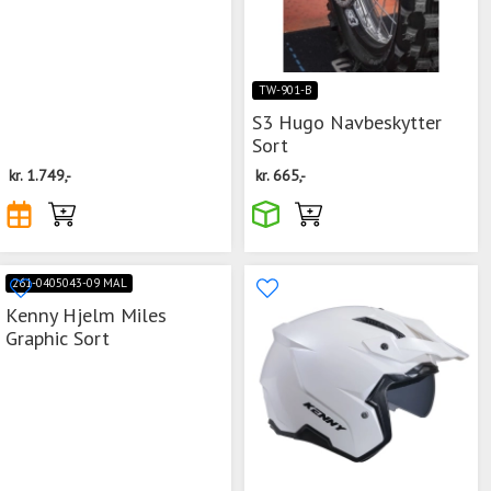
TW-901-B
S3 Hugo Navbeskytter
Sort
kr.
1.749,-
kr.
665,-
261-0405043-09 MAL
Kenny Hjelm Miles
Graphic Sort