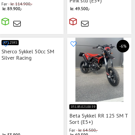
Pink std (E5+)
Før
kr.
114.900,-
kr.
89.900,-
kr.
49.500,-
X71.25RS
-6%
Sherco Sykkel 50cc SM
Silver Racing
051.85.021.00.59
Beta Sykkel RR 125 SM T
Sort (E5+)
Før
kr.
64.500,-
kr.
53.900,-
kr.
60.500,-