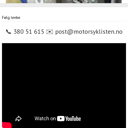
Følg lenke
📞
380 51 615
✉️
post@motorsyklisten.no