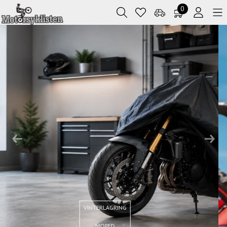
0
Previous
Next
BETA XTRAINER