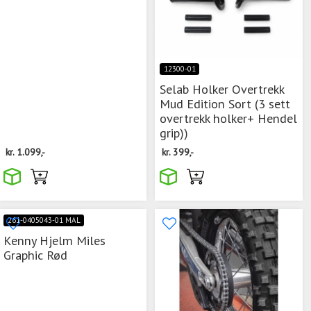
12300-01
Selab Holker Overtrekk
Mud Edition Sort (3 sett
overtrekk holker+ Hendel
grip))
kr.
1.099,-
kr.
399,-
261-0405043-01 MAL
Kenny Hjelm Miles
Graphic Rød