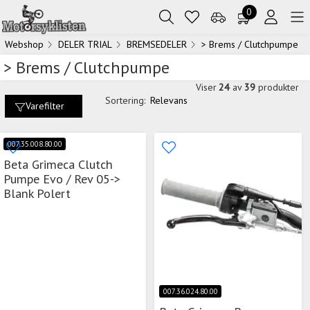
0
Webshop
DELER TRIAL
BREMSEDELER
> Brems / Clutchpumpe
> Brems / Clutchpumpe
Viser
24
av
39
produkter
Sortering:
Relevans
Varefilter
007.35.008.80.00
Beta Grimeca Clutch
Pumpe Evo / Rev 05->
Blank Polert
007.36.024.80.00