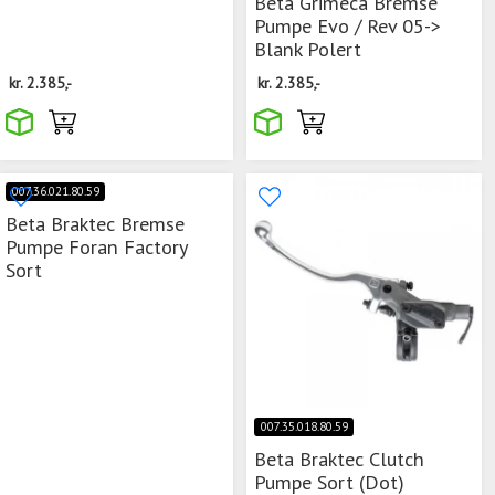
Beta Grimeca Bremse
Pumpe Evo / Rev 05->
Blank Polert
kr.
2.385,-
kr.
2.385,-
007.36.021.80.59
Beta Braktec Bremse
Pumpe Foran Factory
Sort
007.35.018.80.59
Beta Braktec Clutch
Pumpe Sort (Dot)