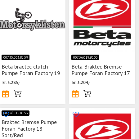
007.35.003.80.59
007.36.019.80.00
Beta bractec clutch
Beta Braktec Bremse
Pumpe Foran Factory 19
Pumpe Foran Factory 17
kr.
3.285,-
kr.
3.204,-
007.36.019.80.53
Braktec Bremse Pumpe
Foran Factory 18
Sort/Rød