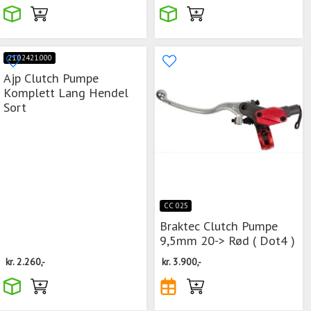
21.02421.000
Ajp Clutch Pumpe
Komplett Lang Hendel
Sort
CC 025
Braktec Clutch Pumpe
9,5mm 20-> Rød ( Dot4 )
kr.
2.260,-
kr.
3.900,-