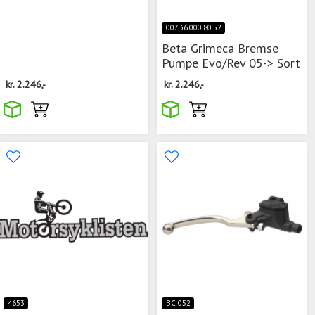
007.36.000.80.52
Beta Grimeca Bremse
Pumpe Evo/Rev 05-> Sort
kr.
2.246,-
kr.
2.246,-
4653
BC 052