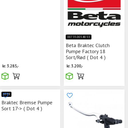
007.35.003.80.53
Beta Braktec Clutch
Pumpe Factory 18
Sort/Rød ( Dot 4 )
kr.
3.285,-
kr.
3.200,-
6599
Braktec Bremse Pumpe
Sort 17-> ( Dot 4 )