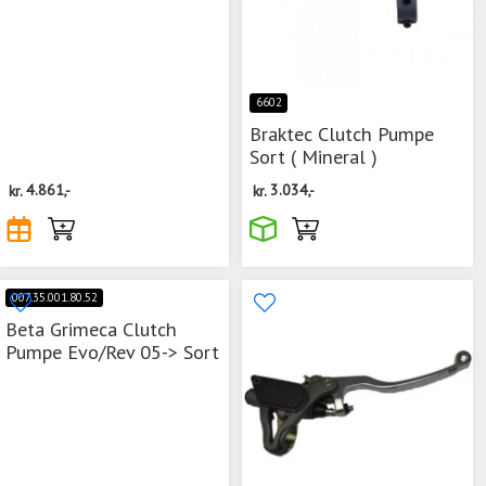
6602
Braktec Clutch Pumpe
Sort ( Mineral )
kr.
4.861,-
kr.
3.034,-
007.35.001.80.52
Beta Grimeca Clutch
Pumpe Evo/Rev 05-> Sort