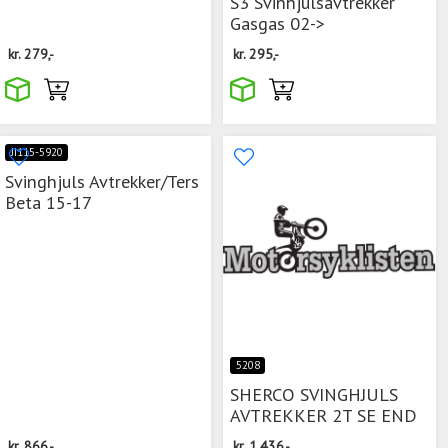
S3 Svinhjulsavtrekker
Gasgas 02->
kr.
279,-
kr.
295,-
JI115-5920
Svinghjuls Avtrekker/Ters
Beta 15-17
5208
SHERCO SVINGHJULS
AVTREKKER 2T SE END
kr.
866,-
kr.
1.436,-