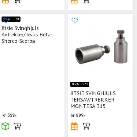
JI107-5920
Jitsie Svinghjuls
Avtrekker/Tears Beta-
Sherco-Scorpa
JI397-5920
JITSIE SVINGHJULS
TERS/AVTREKKER
MONTESA 315
kr.
519,-
kr.
899,-