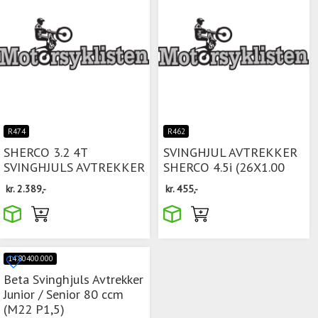
R474
R462
SHERCO 3.2 4T
SVINGHJUL AVTREKKER
SVINGHJULS AVTREKKER
SHERCO 4.5i (26X1.00
kr.
2.389,-
kr.
455,-
14.80400.000
Beta Svinghjuls Avtrekker
Junior / Senior 80 ccm
(M22 P1,5)