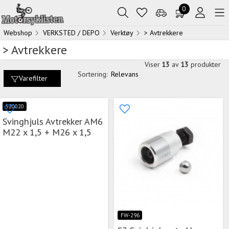
0
Webshop
VERKSTED / DEPO
Verktøy
> Avtrekkere
> Avtrekkere
Viser
13
av
13
produkter
Sortering:
Relevans
Varefilter
520020
Svinghjuls Avtrekker AM6
M22 x 1,5 + M26 x 1,5
FW-296