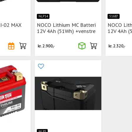
NLP14
51687
LI-02 MAX
NOCO Lithium MC Batteri
NOCO Lith
12V 4Ah (51Wh) +venstre
12V 4Ah (
kr.
2.900,-
kr.
2.320,-
NLP5