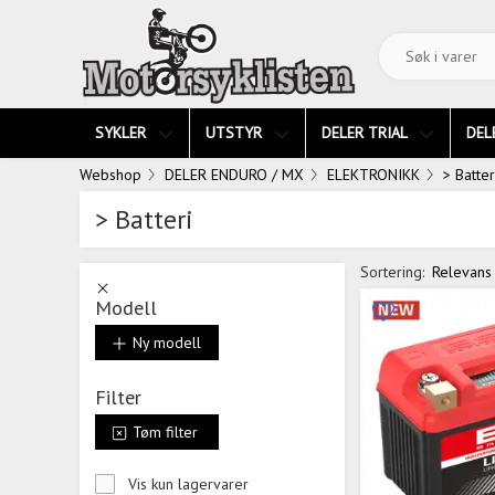
SYKLER
UTSTYR
DELER TRIAL
DEL
Webshop
DELER ENDURO / MX
ELEKTRONIKK
> Batter
> Batteri
Sortering:
Relevans
Modell
Ny modell
Filter
Tøm filter
Vis kun lagervarer