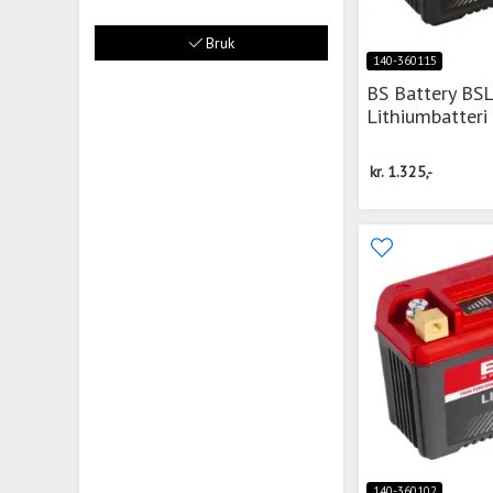
Bruk
140-360115
BS Battery BS
Lithiumbatteri
kr.
1.325,-
140-360102