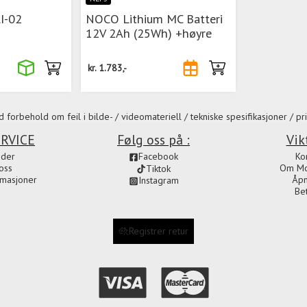
I-02
NOCO Lithium MC Batteri
12V 2Ah (25Wh) +høyre
kr.
1.783,-
 forbehold om feil i bilde- / videomateriell / tekniske spesifikasjoner / pri
RVICE
Følg oss på :
Vik
ider
Facebook
Ko
oss
Om Mot
Tiktok
amasjoner
Åpn
Instagram
Be
Registrer retur