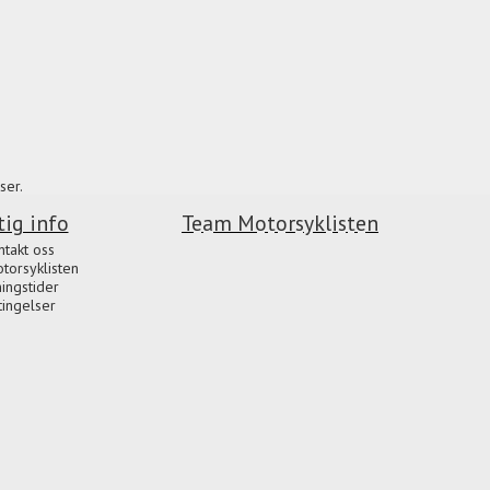
ser.
tig info
Team Motorsyklisten
ntakt oss
orsyklisten
ingstider
tingelser