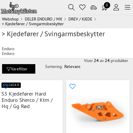
0
Webshop
DELER ENDURO / MX
DREV / KJEDE
> Kjedefører / Svingarmsbeskytter
> Kjedefører / Svingarmsbeskytter
Enduro
Enduro
Viser
24
av
24
produkter
Sortering:
Relevans
Varefilter
CG-1424-R
S3 Kjedefører Hard
Enduro Sherco / Ktm /
Hq / Gg Rød