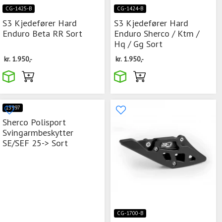
CG-1425-B
CG-1424-B
S3 Kjedefører Hard
S3 Kjedefører Hard
Enduro Beta RR Sort
Enduro Sherco / Ktm /
Hq / Gg Sort
kr.
1.950,-
kr.
1.950,-
13997
Sherco Polisport
Svingarmbeskytter
SE/SEF 25-> Sort
CG-1700-B