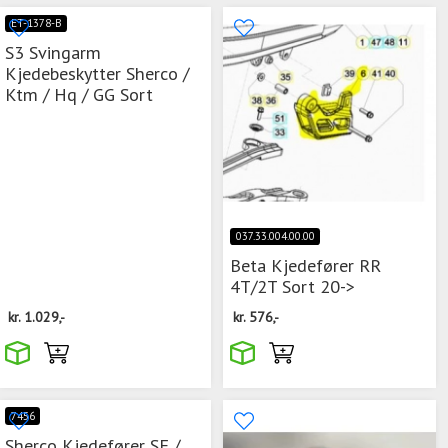
ET-1378-B
S3 Svingarm
Kjedebeskytter Sherco /
Ktm / Hq / GG Sort
037.33.004.00.00
Beta Kjedefører RR
4T/2T Sort 20->
kr.
1.029,-
kr.
576,-
7456
Sherco Kjedefører SE /