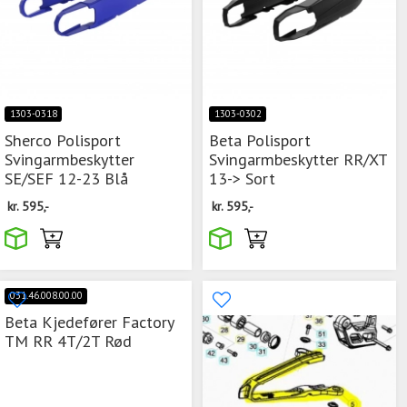
1303-0318
1303-0302
Sherco Polisport
Beta Polisport
Svingarmbeskytter
Svingarmbeskytter RR/XT
SE/SEF 12-23 Blå
13-> Sort
kr.
595,-
kr.
595,-
031.46.008.00.00
Beta Kjedefører Factory
TM RR 4T/2T Rød