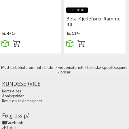
25.25601.000
Beta Kjedefører Ramme
RR
kr.
471,-
kr.
114,-
Med forbehold om feil i bilde- / videomateriell / tekniske spesifikasjoner
/ priser.
KUNDESERVICE
Kontakt oss
Åpningstider
Retur og reklamasjoner
Følg oss på :
Facebook
Tiktok