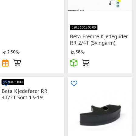
020.33.015.00.00
Beta Fremre Kjedeglider
RR 2/4T (Svingarm)
kr.
2.306,-
kr.
386,-
29.10071.000
Beta Kjedefører RR
4T/2T Sort 13-19