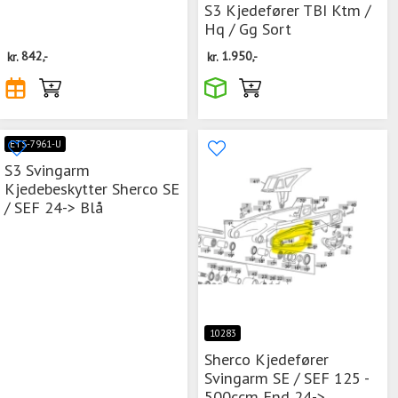
S3 Kjedefører TBI Ktm /
Hq / Gg Sort
kr.
842,-
kr.
1.950,-
ETS-7961-U
S3 Svingarm
Kjedebeskytter Sherco SE
/ SEF 24-> Blå
10283
Sherco Kjedefører
Svingarm SE / SEF 125 -
500ccm End 24->