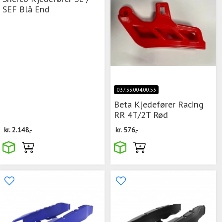
SEF Blå End
037.33.004.00.53
Beta Kjedefører Racing
RR 4T/2T Rød
kr.
2.148,-
kr.
576,-