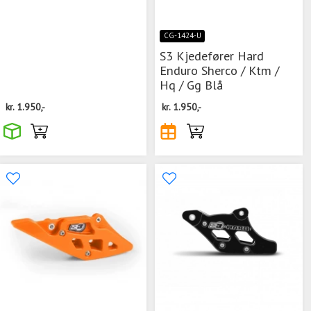
CG-1424-U
S3 Kjedefører Hard
Enduro Sherco / Ktm /
Hq / Gg Blå
kr.
1.950,-
kr.
1.950,-