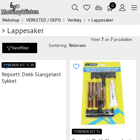
0
Webshop
VERKSTED / DEPO
Verktøy
> Lappesaker
> Lappesaker
Viser
7
av
7
produkter
Sortering:
Relevans
Varefilter
TYREPAIR KIT TL BI
Repsett Dekk Slangeløst
Sykkel
TYREPAIR KIT TL