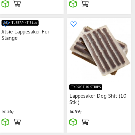
JI614-TUBERP KT 311A
Jitsie Lappesaker For
Slange
TYDOGT 10 STRIPS
Lappesaker Dog Shit (10
Stk )
kr.
55,-
kr.
99,-