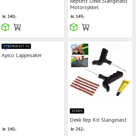
Repsett Dekk Slangeløst
Motorsykkel
kr.
140,-
kr.
149,-
TYREPAIR KIT TU
Apico Lappesaker
155005
Dekk Rep Kit Slangeløst
kr.
140,-
kr.
262,-