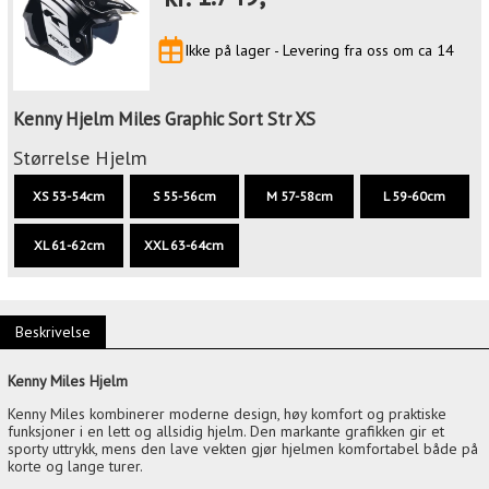
Ikke på lager - Levering fra oss om ca 14
Kenny Hjelm Miles Graphic Sort Str XS
Størrelse Hjelm
XS 53-54cm
S 55-56cm
M 57-58cm
L 59-60cm
XL 61-62cm
XXL 63-64cm
Beskrivelse
Kenny Miles Hjelm
Kenny Miles kombinerer moderne design, høy komfort og praktiske
funksjoner i en lett og allsidig hjelm. Den markante grafikken gir et
sporty uttrykk, mens den lave vekten gjør hjelmen komfortabel både på
korte og lange turer.