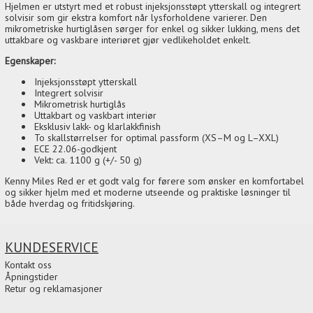
Hjelmen er utstyrt med et robust injeksjonsstøpt ytterskall og integrert
solvisir som gir ekstra komfort når lysforholdene varierer. Den
mikrometriske hurtiglåsen sørger for enkel og sikker lukking, mens det
uttakbare og vaskbare interiøret gjør vedlikeholdet enkelt.
Egenskaper:
Injeksjonsstøpt ytterskall
Integrert solvisir
Mikrometrisk hurtiglås
Uttakbart og vaskbart interiør
Eksklusiv lakk- og klarlakkfinish
To skallstørrelser for optimal passform (XS–M og L–XXL)
ECE 22.06-godkjent
Vekt: ca. 1100 g (+/- 50 g)
Kenny Miles Red er et godt valg for førere som ønsker en komfortabel
og sikker hjelm med et moderne utseende og praktiske løsninger til
både hverdag og fritidskjøring.
KUNDESERVICE
Kontakt oss
Åpningstider
Retur og reklamasjoner