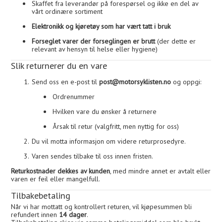
Skaffet fra leverandør på forespørsel og ikke en del av
vårt ordinære sortiment
Elektronikk og kjøretøy som har vært tatt i bruk
Forseglet varer der forseglingen er brutt
(der dette er
relevant av hensyn til helse eller hygiene)
Slik returnerer du en vare
Send oss en e-post til
post@motorsyklisten.no
og oppgi:
Ordrenummer
Hvilken vare du ønsker å returnere
Årsak til retur (valgfritt, men nyttig for oss)
Du vil motta informasjon om videre returprosedyre.
Varen sendes tilbake til oss innen fristen.
Returkostnader dekkes av kunden
, med mindre annet er avtalt eller
varen er feil eller mangelfull.
Tilbakebetaling
Når vi har mottatt og kontrollert returen, vil kjøpesummen bli
refundert innen
14 dager
.