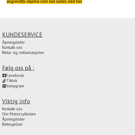
angreretts-skjema som kan lastes ned her
KUNDESERVICE
Åpningstider
Kontakt oss
Retur og reklamasjoner
Følg oss på :
Facebook
Tiktok
Instagram
Viktig info
Kontakt oss
Om Motorsyklisten
Åpningstider
Betingelser