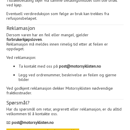
Tilbakebetaling skjer via samme betalingsmiddel som ble brukt
ved kjøp.
Eventuell verdireduksjon som følge av bruk kan trekkes fra
refusjonsbeløpet.
Reklamasjon
Dersom varen har en feil eller mangel, gjelder
forbrukerkjøpsloven
.
Reklamasjon må meldes innen rimelig tid etter at feilen er
oppdaget.
Ved reklamasjon:
Ta kontakt med oss på
post@motorsyklisten.no
Legg ved ordrenummer, beskrivelse av feilen og gjerne
bilder
Ved godkjent reklamasjon dekker Motorsyklisten nødvendige
fraktkostnader.
Spørsmål?
Har du spørsmål om retur, angrerett eller reklamasjon, er du alltid
velkommen til å kontakte oss.
📧
post@motorsyklisten.no